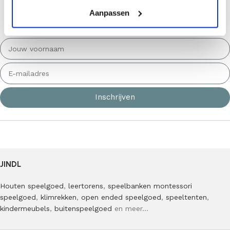
acties en inspiraties van Jindl. *De minimale bestelwaarde is
Aanpassen
€75,00
Inschrijven
JINDL
Houten speelgoed
,
leertorens
,
speelbanken
montessori
speelgoed
,
klimrekken
,
open ended speelgoed
,
speeltenten
,
kindermeubels
,
buitenspeelgoed
en meer…