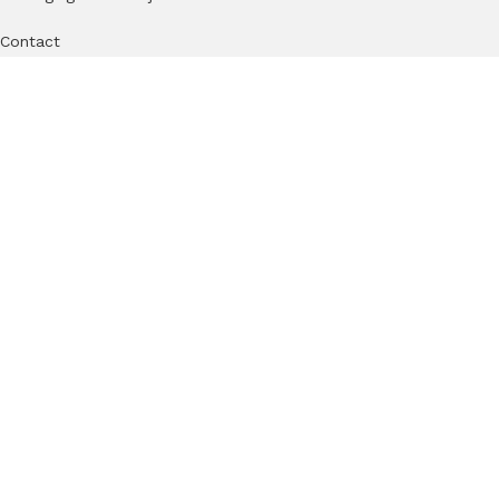
Contact
Vacatures
Bestellen kinderopvang
Maatwerk producten
B2B
Veelgestelde vragen
Blog
Jindl review
Handleidingen
Retourneren