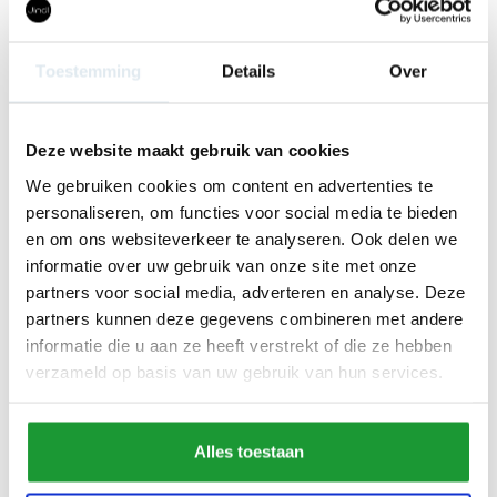
Toestemming
Details
Over
Deze website maakt gebruik van cookies
We gebruiken cookies om content en advertenties te
personaliseren, om functies voor social media te bieden
en om ons websiteverkeer te analyseren. Ook delen we
informatie over uw gebruik van onze site met onze
partners voor social media, adverteren en analyse. Deze
partners kunnen deze gegevens combineren met andere
informatie die u aan ze heeft verstrekt of die ze hebben
verzameld op basis van uw gebruik van hun services.
WIL JE €5,00 KORTING* OP JE EERSTE
Alles toestaan
BESTELLING?
Schrijf je dan in voor onze nieuwsbrief en ontvang de leukste