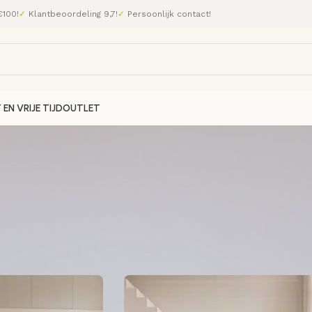
€100!
✓
Klantbeoordeling 9,7!
✓
Persoonlijk contact!
EN VRIJE TIJD
OUTLET
Of om een fijne speelplek te maken? Bij Jindl vind je verschille
Laten zien