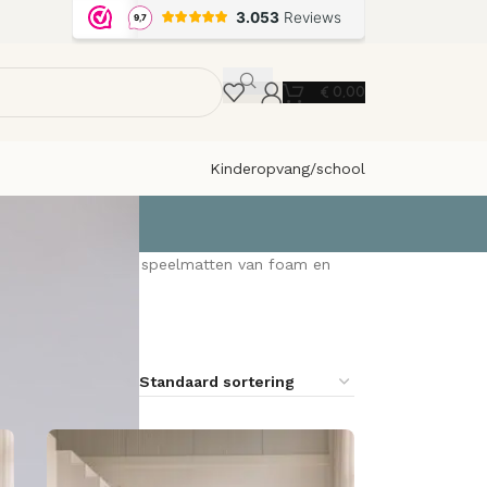
€
0,00
Kinderopvang/school
nde soorten (puzzel) speelmatten van foam en
9
12
18
24