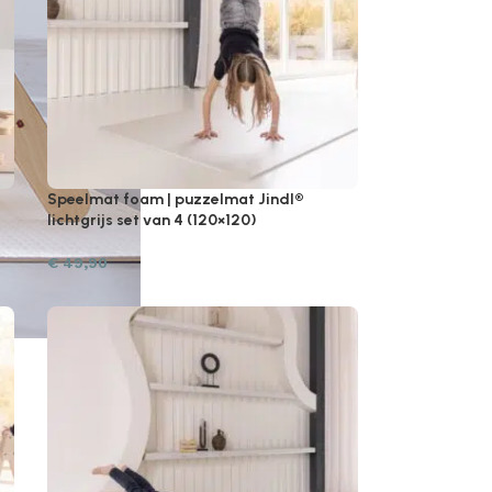
Speelmat foam | puzzelmat Jindl®
lichtgrijs set van 4 (120×120)
€
49,90