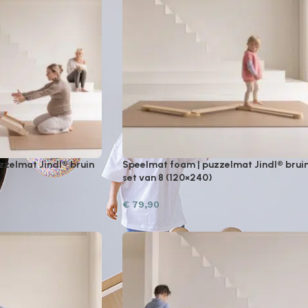
zzelmat Jindl® bruin
Speelmat foam | puzzelmat Jindl® brui
set van 8 (120×240)
€
79,90