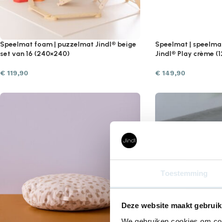
Speelmat foam | puzzelmat Jindl® beige
Speelmat | speelm
set van 16 (240×240)
Jindl® Play crème (
€
119,90
€
149,90
Toestemming
Deze website maakt gebruik
We gebruiken cookies om cont