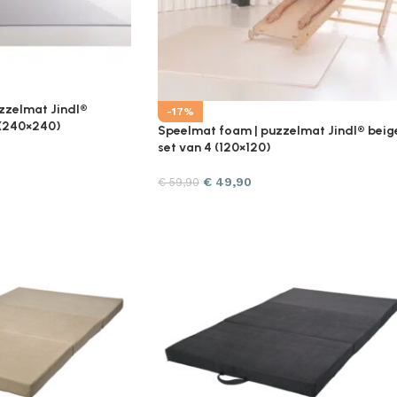
zzelmat Jindl®
-17%
6 (240×240)
Speelmat foam | puzzelmat Jindl® beig
set van 4 (120×120)
€
49,90
€
59,90