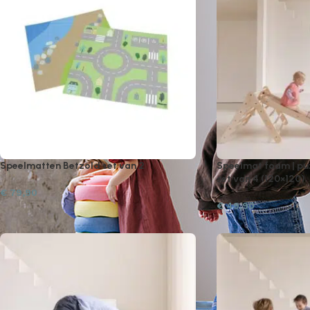
Speelmatten Betzold set van 2
Speelmat foam | pu
set van 4 (120×120)
€
79,90
€
49,90