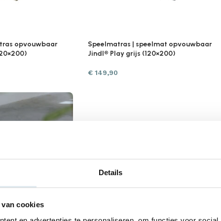
atras opvouwbaar
Speelmatras | speelmat opvouwbaar
120×200)
Jindl® Play grijs (120×200)
€
149,90
Details
 van cookies
ent en advertenties te personaliseren, om functies voor social