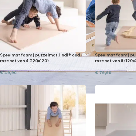
Speelmat foam | puzzelmat Jindl® oud
Speelmat foam | pu
roze set van 4 (120×120)
roze set van 8 (120
€
49,90
€
79,90