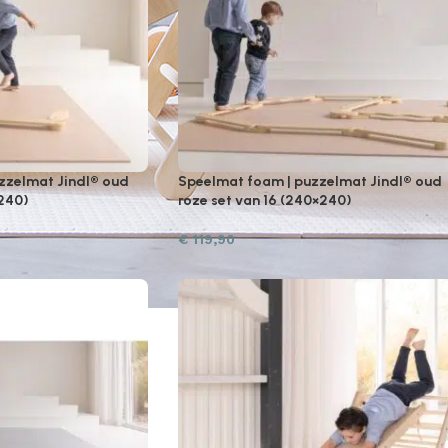
zzelmat Jindl® oud
Speelmat foam | puzzelmat Jindl® oud
×240)
roze set van 16 (240×240)
€
119,90