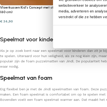
websiteverkeer te analyseren
Vloerkussen Kid’s Concept met stippen
VERWACHT
media, adverteren en analys
(60 cm)
Speelmat Kid’s Co
verstrekt of die ze hebben v
naturel wit
€
34,90
€
47,90
Speelmat voor kinderen
Als je op zoek bent naar een speelmat voor kinderen dan zit je 
te spelen. Uiteraard voor hun veiligheid, als ze nog klein zijn, 
populair zijn de foam puzzelmatten van Jindl. De populariteit heb
waar nodig.
Speelmat van foam
Erg flexibel ben je met de Jindl speelmatten van foam. Deze puz
maken. Een foam speelmat is comfortabel om op te spelen met ee
Bovendien voelt een foam speelmat warmer aan. Dat maakt het n