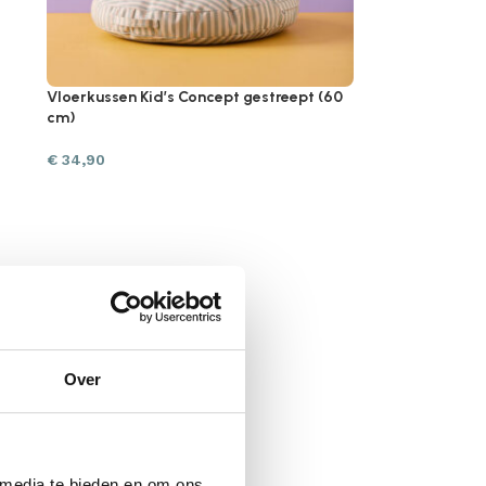
Vloerkussen Kid’s Concept gestreept (60
cm)
€
34,90
Over
 media te bieden en om ons