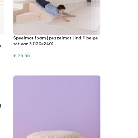
Speelmat foam | puzzelmat Jindl® beige
set van 8 (120×240)
e
€
79,90