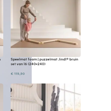
n
Speelmat foam | puzzelmat Jindl® bruin
set van 16 (240×240)
€
119,90