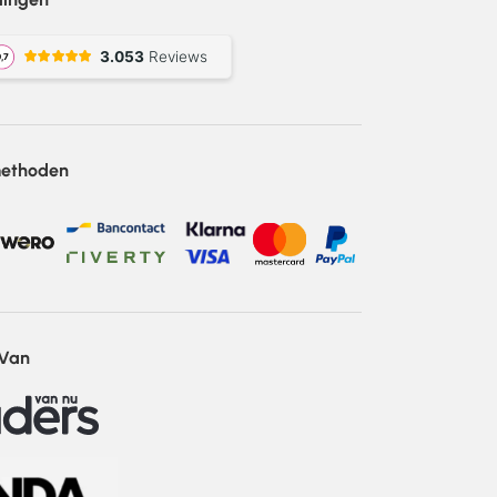
methoden
 Van