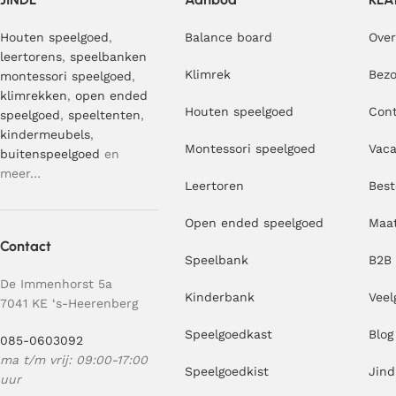
Houten speelgoed
,
Balance board
Over
leertorens
,
speelbanken
Klimrek
Bezo
montessori speelgoed
,
klimrekken
,
open ended
Houten speelgoed
Con
speelgoed
,
speeltenten
,
kindermeubels
,
Montessori speelgoed
Vaca
buitenspeelgoed
en
meer…
Leertoren
Best
Open ended speelgoed
Maa
Contact
Speelbank
B2B
De Immenhorst 5a
Kinderbank
Veel
7041 KE ‘s-Heerenberg
Speelgoedkast
Blog
085-0603092
ma t/m vrij: 09:00-17:00
Speelgoedkist
Jind
uur