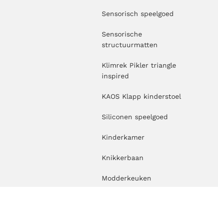
Sensorisch speelgoed
Sensorische
structuurmatten
Klimrek Pikler triangle
inspired
KAOS Klapp kinderstoel
Siliconen speelgoed
Kinderkamer
Knikkerbaan
Modderkeuken
Nachtlampje