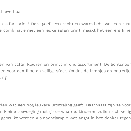
d leverbaar:
n safari print? Deze geeft een zacht en warm licht wat een rus
e combinatie met een leuke safari print, maakt het een erg fijn
 van safari kleuren en prints in ons assortiment. De lichtsnoer
en voor een fijne en veilige sfeer. Omdat de lampjes op batterij
ing.
 wat een nog leukere uitstraling geeft. Daarnaast zijn ze voor
en kleine toevoeging met grote waarde, kinderen zullen zich veil
t gebruikt worden als nachtlampje wat angst in het donker tegen