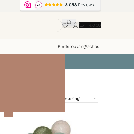
€
0,00
Kinderopvang/school
9
12
18
24