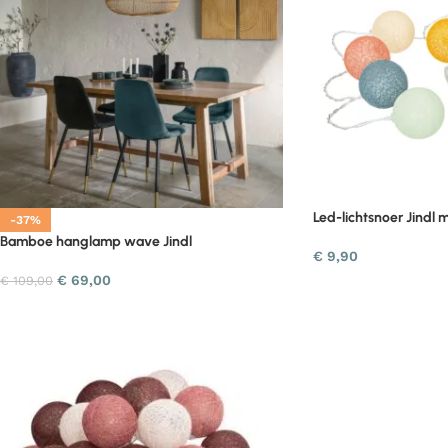
Led-lichtsnoer Jindl m
-37%
Bamboe hanglamp wave Jindl
€
9,90
€
69,00
€
109,00