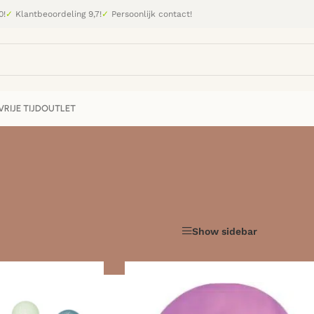
0!
✓
Klantbeoordeling 9,7!
✓
Persoonlijk contact!
RIJE TIJD
OUTLET
en voor op de kinderkamer of de speelkamer.
Show sidebar
Laten zien