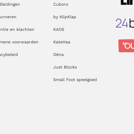
leidingen
Cuboro
ourneren
by KlipKlap
ntie en klachten
KAOS
emene voorwaarden
KateHaa
acybeleid
Dëna
Just Blocks
Small Foot speelgoed