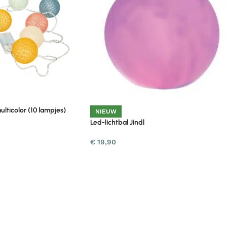
ulticolor (10 lampjes)
NIEUW
Led-lichtbal Jindl
€
19,90