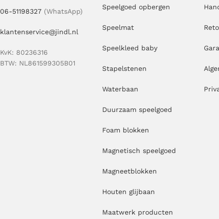
Speelgoed opbergen
Hand
06-51198327
(WhatsApp)
Speelmat
Ret
klantenservice@jindl.nl
Speelkleed baby
Gara
KvK: 80236316
BTW: NL861599305B01
Stapelstenen
Alg
Waterbaan
Priv
Duurzaam speelgoed
Foam blokken
Magnetisch speelgoed
Magneetblokken
Houten glijbaan
Maatwerk producten