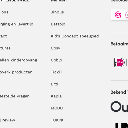
 ons
Jindl
®
rging en levertijd
Betzold
tact
Kid’s Concept speelgoed
Betaal
tures
Cosy
ellen kinderopvang
Coblo
twerk producten
TickiT
Erzi
Bekend
gestelde vragen
Kapla
MODU
l review
TUKI®