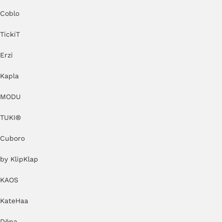
Coblo
TickiT
Erzi
Kapla
MODU
TUKI®
Cuboro
by KlipKlap
KAOS
KateHaa
Dëna