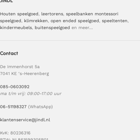
JINDL
Houten speelgoed
,
leertorens
,
speelbanken
montessori
speelgoed
,
klimrekken
,
open ended speelgoed
,
speeltenten
,
kindermeubels
,
buitenspeelgoed
en meer…
Contact
De Immenhorst 5a
7041 KE ‘s-Heerenberg
085-0603092
ma t/m vrij: 09:00-17:00 uur
06-51198327
(WhatsApp)
klantenservice@jindl.nl
KvK: 80236316
BTW: NL861599305B01