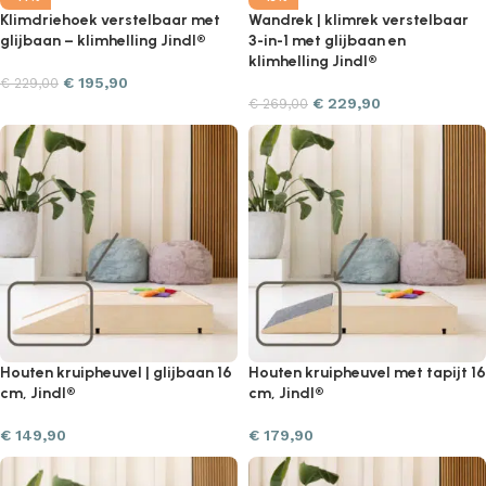
Klimdriehoek verstelbaar met
Wandrek | klimrek verstelbaar
glijbaan – klimhelling Jindl®
3-in-1 met glijbaan en
klimhelling Jindl®
€
195,90
€
229,00
€
229,90
€
269,00
Houten kruipheuvel | glijbaan 16
Houten kruipheuvel met tapijt 16
cm, Jindl®
cm, Jindl®
€
149,90
€
179,90