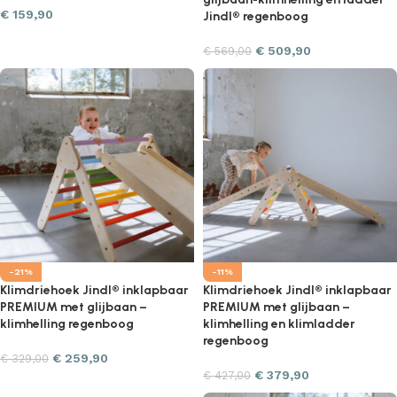
€
159,90
Jindl® regenboog
€
509,90
€
569,00
-21%
-11%
Klimdriehoek Jindl® inklapbaar
Klimdriehoek Jindl® inklapbaar
PREMIUM met glijbaan –
PREMIUM met glijbaan –
klimhelling regenboog
klimhelling en klimladder
regenboog
€
259,90
€
329,00
€
379,90
€
427,00