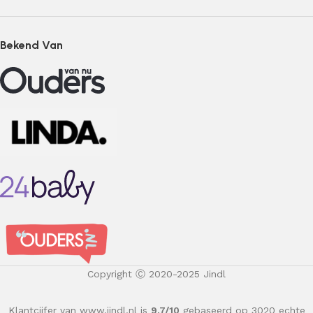
Bekend Van
Copyright Ⓒ 2020-2025 Jindl
Klantcijfer van www.jindl.nl is
9.7/10
gebaseerd op 3020 echte