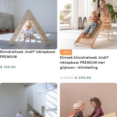
Klimdriehoek Jindl® inklapbaar
-19%
PREMIUM
Klimrek klimdriehoek Jindl®
inklapbaar PREMIUM met
€
159,90
glijbaan – klimhelling
€
259,90
€
319,00