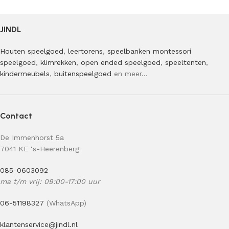
JINDL
Houten speelgoed
,
leertorens
,
speelbanken
montessori
speelgoed
,
klimrekken
,
open ended speelgoed
,
speeltenten
,
kindermeubels
,
buitenspeelgoed
en meer…
Contact
De Immenhorst 5a
7041 KE ‘s-Heerenberg
085-0603092
ma t/m vrij: 09:00-17:00 uur
06-51198327
(WhatsApp)
klantenservice@jindl.nl