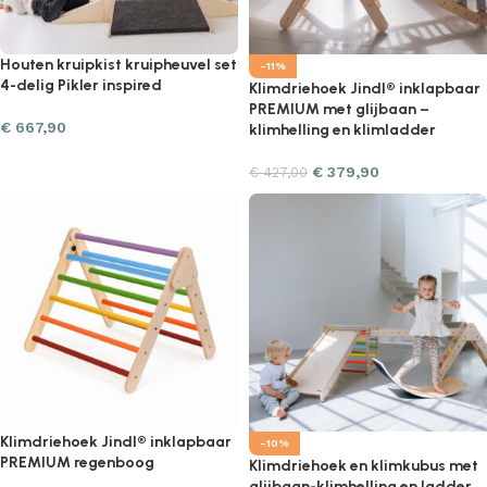
Houten kruipkist kruipheuvel set
-11%
4-delig Pikler inspired
Klimdriehoek Jindl® inklapbaar
PREMIUM met glijbaan –
€
667,90
klimhelling en klimladder
€
379,90
€
427,00
Klimdriehoek Jindl® inklapbaar
-10%
PREMIUM regenboog
Klimdriehoek en klimkubus met
glijbaan-klimhelling en ladder