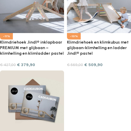
-11%
-10%
Klimdriehoek Jindl® inklapbaar
Klimdriehoek en klimkubus met
PREMIUM met glijbaan –
glijbaan-klimhelling en ladder
klimhelling en klimladder pastel
Jindl® pastel
€
379,90
€
509,90
€
427,00
€
569,00