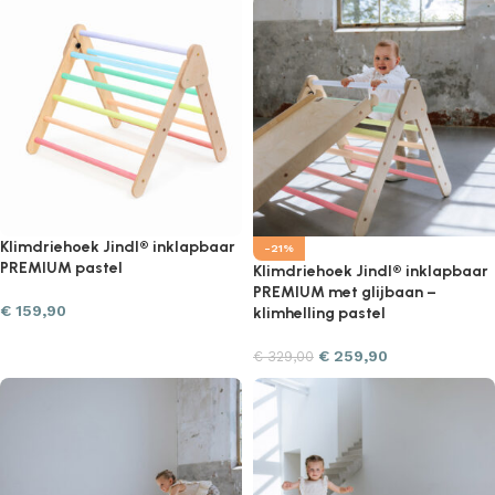
Klimdriehoek Jindl® inklapbaar
-21%
PREMIUM pastel
Klimdriehoek Jindl® inklapbaar
PREMIUM met glijbaan –
€
159,90
klimhelling pastel
€
259,90
€
329,00