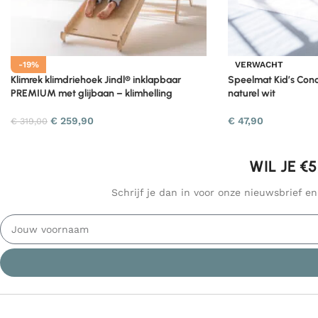
-19%
VERWACHT
Klimrek klimdriehoek Jindl® inklapbaar
Speelmat Kid’s Co
PREMIUM met glijbaan – klimhelling
naturel wit
€
259,90
€
47,90
€
319,00
WIL JE €
Schrijf je dan in voor onze nieuwsbrief e