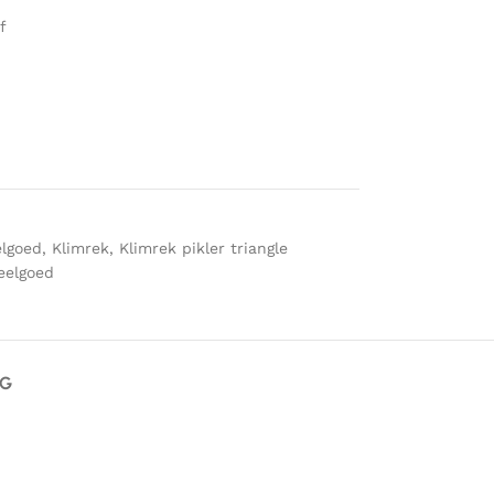
f
lgoed
,
Klimrek
,
Klimrek pikler triangle
eelgoed
AG