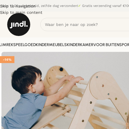
Skip to navigation
Voor 13.00 uur besteld, zelfde dag verzonden!
✓
Gratis verzending vanaf €10
Skip to main content
LIMREK
SPEELGOED
KINDERMEUBELS
KINDERKAMER
VOOR BUITEN
SPOR
-14%