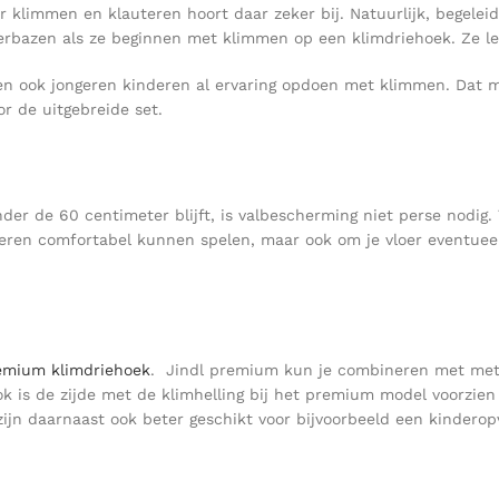
klimmen en klauteren hoort daar zeker bij. Natuurlijk, begeleidi
verbazen als ze beginnen met klimmen op een klimdriehoek. Ze le
en ook jongeren kinderen al ervaring opdoen met klimmen. Dat ma
r de uitgebreide set.
er de 60 centimeter blijft, is valbescherming niet perse nodig.
deren comfortabel kunnen spelen, maar ook om je vloer eventuee
emium klimdriehoek
. Jindl premium kun je combineren met met
k is de zijde met de klimhelling bij het premium model voorzien
n daarnaast ook beter geschikt voor bijvoorbeeld een kinderop