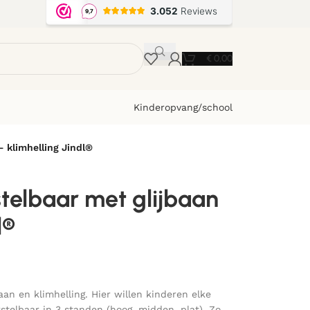
€
0,00
Kinderopvang/school
– klimhelling Jindl®
telbaar met glijbaan
l®
aan en klimhelling. Hier willen kinderen elke
stelbaar in 3 standen (hoog, midden, plat). Zo