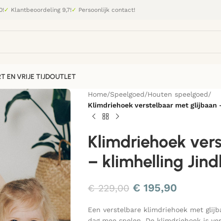
0!
✓
Klantbeoordeling 9,7!
✓
Persoonlijk contact!
T EN VRIJE TIJD
OUTLET
Home
/
Speelgoed
/
Houten speelgoed
/
Klimdriehoek verstelbaar met glijbaan 
Klimdriehoek vers
– klimhelling Jind
€
195,90
€
229,00
Een verstelbare klimdriehoek met glijb
dag mee spelen. De klimdriehoek is ver