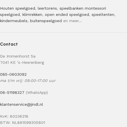
Houten speelgoed
,
leertorens
,
speelbanken
montessori
speelgoed
,
klimrekken
,
open ended speelgoed
,
speeltenten
,
kindermeubels
,
buitenspeelgoed
en meer…
Contact
De Immenhorst 5a
7041 KE ‘s-Heerenberg
085-0603092
ma t/m vrij: 09:00-17:00 uur
06-51198327
(WhatsApp)
klantenservice@jindl.nl
KvK: 80236316
BTW: NL861599305B01