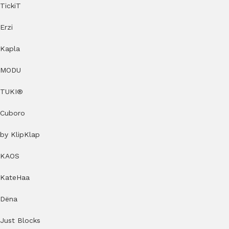
TickiT
Erzi
Kapla
MODU
TUKI®
Cuboro
by KlipKlap
KAOS
KateHaa
Dëna
Just Blocks