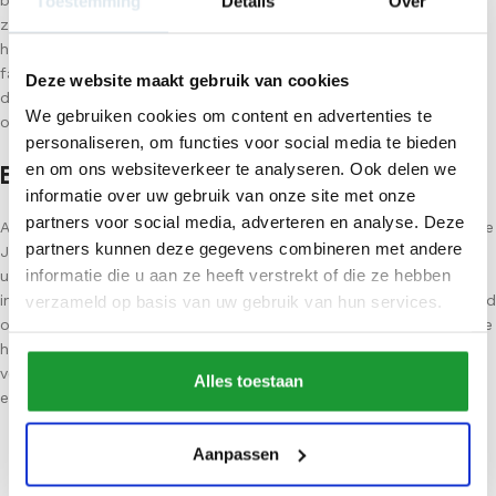
bijvoorbeeld woon- en speelkamers. Maar ook fysiotherapeuten
Toestemming
Details
Over
zetten hem steeds vaker in. Zeker als ze een huiselijke sfeer in
hun praktijk willen creëren die kinderen aanspreekt, is het een
favoriet. Zo wordt spel en training gecombineerd. Daar leent
Deze website maakt gebruik van cookies
deze balanceerbalk zich perfect voor. Dat maakt het veilig om
We gebruiken cookies om content en advertenties te
oefeningen op te doen.
personaliseren, om functies voor social media te bieden
Evenwichtsbalk voor thuis
en om ons websiteverkeer te analyseren. Ook delen we
informatie over uw gebruik van onze site met onze
partners voor social media, adverteren en analyse. Deze
Als je op zoek bent naar een evenwichtsbalk voor thuis, dan is de
partners kunnen deze gegevens combineren met andere
Jindl evenwichtsbalk ook een goede optie. Door de natuurlijke
informatie die u aan ze heeft verstrekt of die ze hebben
uitstraling, is dit populaire model echt een aanwinst voor ieder
interieur. Als er niet op gebalanceerd wordt, kun je er bijvoorbeeld
verzameld op basis van uw gebruik van hun services.
ook nog op zitten. Kinderen vinden het fijn om een laag bankje te
hebben. Verder doet de evenwichtsbalk voor thuis het goed met
verschillende werpspelletjes. Zet bijvoorbeeld blikken op de balk
Alles toestaan
en probeer ze eraf te gooien. Leuk en multifunctioneel.
Aanpassen