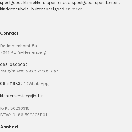
speelgoed
,
klimrekken
,
open ended speelgoed
,
speeltenten
,
kindermeubels
,
buitenspeelgoed
en meer…
Contact
De Immenhorst 5a
7041 KE ‘s-Heerenberg
085-0603092
ma t/m vrij: 09:00-17:00 uur
06-51198327
(WhatsApp)
klantenservice@jindl.nl
KvK: 80236316
BTW: NL861599305B01
Aanbod