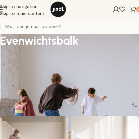
Skip to navigation
Skip to main content
Evenwichtsbalk
De koppelbare
evenwichtsbalken
van Jindl zijn popualair. Een
leuke aanwinst om actief mee te spelen. Kinderen leren hun
evenwicht bewaren en trainen hun balans. Je vindt hier de
verschillende sets van de populaire koppelbare balansbalken van
Jindl.
Bekijk alle pakketten.
Home
/
Speelgoed
/
Evenwichtsbalk