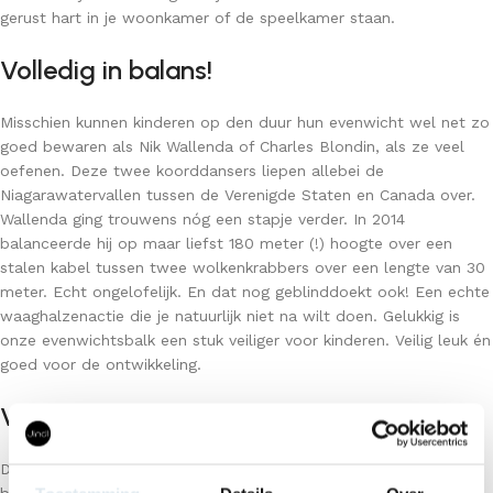
gerust hart in je woonkamer of de speelkamer staan.
Volledig in balans!
Misschien kunnen kinderen op den duur hun evenwicht wel net zo
goed bewaren als Nik Wallenda of Charles Blondin, als ze veel
oefenen. Deze twee koorddansers liepen allebei de
Niagarawatervallen tussen de Verenigde Staten en Canada over.
Wallenda ging trouwens nóg een stapje verder. In 2014
balanceerde hij op maar liefst 180 meter (!) hoogte over een
stalen kabel tussen twee wolkenkrabbers over een lengte van 30
meter. Echt ongelofelijk. En dat nog geblinddoekt ook! Een echte
waaghalzenactie die je natuurlijk niet na wilt doen. Gelukkig is
onze evenwichtsbalk een stuk veiliger voor kinderen. Veilig leuk én
goed voor de ontwikkeling.
Verschillende toepassingen
De houten evenwichtsbalken van Jindl kom je vaak tegen in