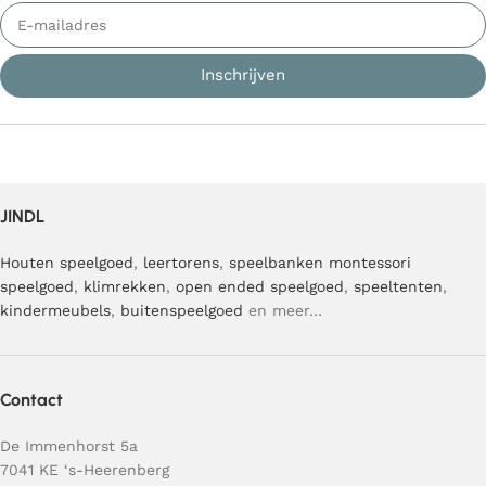
Inschrijven
JINDL
Houten speelgoed
,
leertorens
,
speelbanken
montessori
speelgoed
,
klimrekken
,
open ended speelgoed
,
speeltenten
,
kindermeubels
,
buitenspeelgoed
en meer…
Contact
De Immenhorst 5a
7041 KE ‘s-Heerenberg