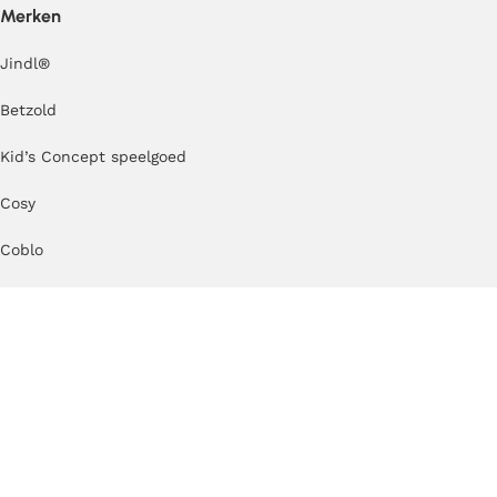
Merken
Jindl
®
Betzold
Kid’s Concept speelgoed
Cosy
Coblo
TickiT
Erzi
Kapla
MODU
TUKI®