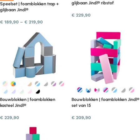
glijbaan Jindl® ribstof
Speelset | foamblokken trap +
glijbaan Jindl®
€
229,90
€
189,90
–
€
219,90
Bouwblokken | foamblokken
Bouwblokken | foamblokken Jindl®
kasteel Jindl®
set van 15
€
229,90
€
209,90