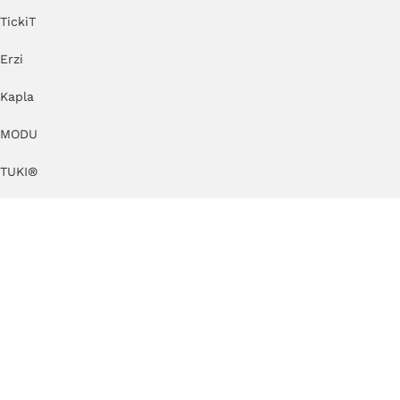
TickiT
Erzi
Kapla
MODU
TUKI®
Cuboro
by KlipKlap
KAOS
KateHaa
Dëna
Just Blocks