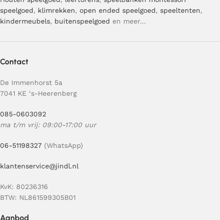
speelgoed
,
klimrekken
,
open ended speelgoed
,
speeltenten
,
kindermeubels
,
buitenspeelgoed
en meer…
Contact
De Immenhorst 5a
7041 KE ‘s-Heerenberg
085-0603092
ma t/m vrij: 09:00-17:00 uur
06-51198327
(WhatsApp)
klantenservice@jindl.nl
KvK: 80236316
BTW: NL861599305B01
Aanbod