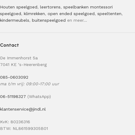
Houten speelgoed
,
leertorens
,
speelbanken
montessori
speelgoed
,
klimrekken
,
open ended speelgoed
,
speeltenten
,
kindermeubels
,
buitenspeelgoed
en meer…
Contact
De Immenhorst 5a
7041 KE ‘s-Heerenberg
085-0603092
ma t/m vrij: 09:00-17:00 uur
06-51198327
(WhatsApp)
klantenservice@jindl.nl
KvK: 80236316
BTW: NL861599305B01