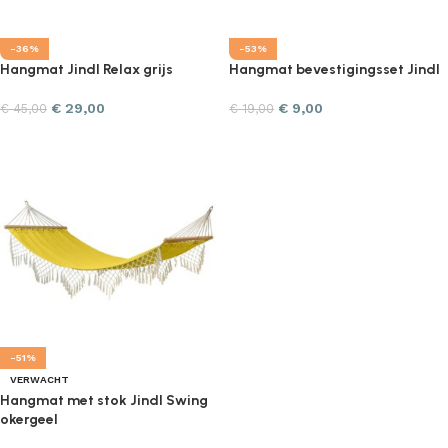
-36%
-53%
Hangmat Jindl Relax grijs
Hangmat bevestigingsset Jindl
€
29,00
€
9,00
€
45,00
€
19,00
-51%
VERWACHT
Hangmat met stok Jindl Swing
okergeel