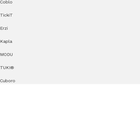
Coblo
TickiT
Erzi
Kapla
MODU
TUKI®
Cuboro
by KlipKlap
KAOS
KateHaa
Dëna