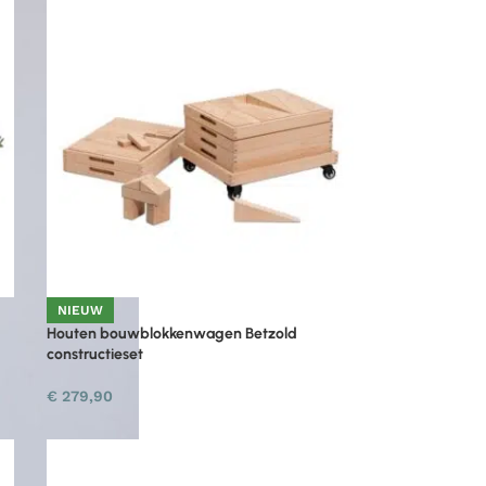
NIEUW
Houten bouwblokkenwagen Betzold
constructieset
€
279,90