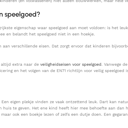
kinderen (en volwassenen) niet alleen bouwwerken, maar hele v
an speelgoed?
ngrijkste eigenschap waar speelgoed aan moet voldoen: is het leuk
ee en belandt het speelgoed niet in een hoekje.
n aan verschillende eisen. Dat zorgt ervoor dat kinderen bijvoor
 altijd extra naar de
veiligheidseisen voor speelgoed
. Vanwege de
ering en het volgen van de EN71 richtlijn voor veilig speelgoed i
. Een eigen plekje vinden ze vaak ontzettend leuk. Dart kan nat
n huis te geven. Het ene kind heeft hier mee behoefte aan dan h
maar ook een boekje lezen of zelfs een dutje doen. Een gegarande