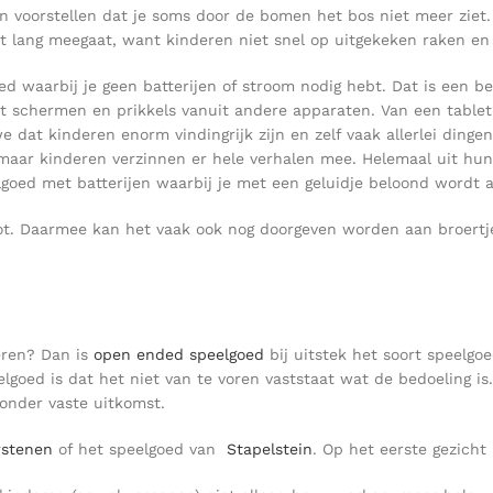
en voorstellen dat je soms door de bomen het bos niet meer ziet
t lang meegaat, want kinderen niet snel op uitgekeken raken en 
d waarbij je geen batterijen of stroom nodig hebt. Dat is een b
t schermen en prikkels vanuit andere apparaten. Van een tablet 
we dat kinderen enorm vindingrijk zijn en zelf vaak allerlei ding
, maar kinderen verzinnen er hele verhalen mee. Helemaal uit hu
oed met batterijen waarbij je met een geluidje beloond wordt als
. Daarmee kan het vaak ook nog doorgeven worden aan broertjes,
leren? Dan is
open ended speelgoed
bij uitstek het soort speelgo
goed is dat het niet van te voren vaststaat wat de bedoeling is
zonder vaste uitkomst.
rstenen
of het speelgoed van
Stapelstein
. Op het eerste gezicht