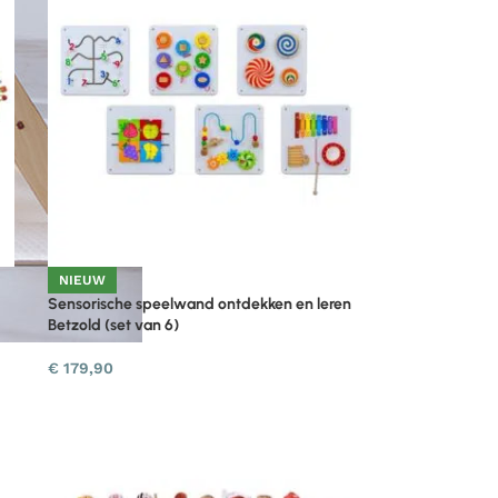
NIEUW
Sensorische speelwand ontdekken en leren
Betzold (set van 6)
€
179,90