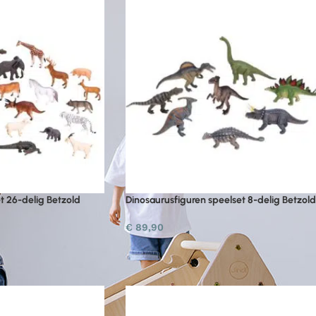
t 26-delig Betzold
Dinosaurusfiguren speelset 8-delig Betzold
€
89,90