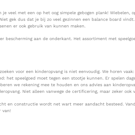
n je veel met een op het oog simpele gebogen plank! Wiebelen, o
Niet gek dus dat je bij zo veel gezinnen een balance board vindt
ssenen er ook gebruik van kunnen maken.
lt ter bescherming aan de onderkant. Het assortiment met speelg
itzoeken voor een kinderopvang is niet eenvoudig. We horen vaak
: het speelgoed moet tegen een stootje kunnen. Er spelen dageli
roberen we rekening mee te houden en ons advies aan kinderopva
deropvang. Niet alleen vanwege de certificering, maar zeker ook 
acht en constructie wordt net wart meer aandacht besteed. Van
 van!