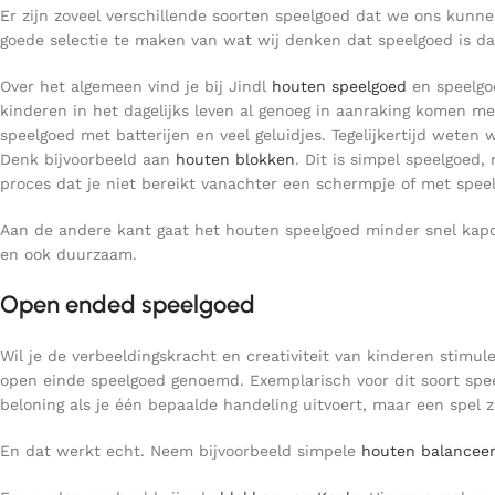
Er zijn zoveel verschillende soorten speelgoed dat we ons kunn
goede selectie te maken van wat wij denken dat speelgoed is da
Over het algemeen vind je bij Jindl
houten speelgoed
en speelgoe
kinderen in het dagelijks leven al genoeg in aanraking komen me
speelgoed met batterijen en veel geluidjes. Tegelijkertijd weten 
Denk bijvoorbeeld aan
houten blokken
. Dit is simpel speelgoed
proces dat je niet bereikt vanachter een schermpje of met speelg
Aan de andere kant gaat het houten speelgoed minder snel kapot
en ook duurzaam.
Open ended speelgoed
Wil je de verbeeldingskracht en creativiteit van kinderen stimu
open einde speelgoed genoemd. Exemplarisch voor dit soort speel
beloning als je één bepaalde handeling uitvoert, maar een spel 
En dat werkt echt. Neem bijvoorbeeld simpele
houten balancee