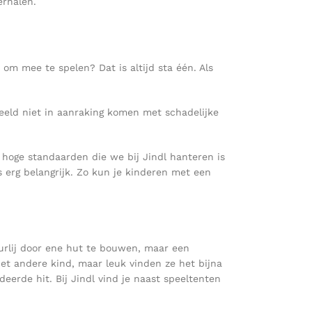
erhalen.
 om mee te spelen? Dat is altijd sta één. Als
beeld niet in aanraking komen met schadelijke
 hoge standaarden die we bij Jindl hanteren is
s erg belangrijk. Zo kun je kinderen met een
uurlij door ene hut te bouwen, maar een
et andere kind, maar leuk vinden ze het bijna
erde hit. Bij Jindl vind je naast speeltenten