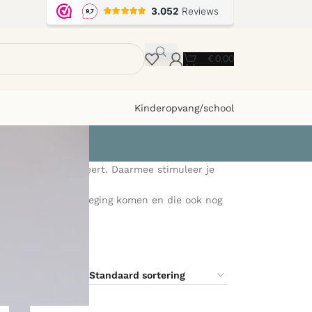
€
0,00
Kinderopvang/school
Speelgoed dat activeert. Daarmee stimuleer je
mee kinderen in beweging komen en die ook nog
9
12
18
24