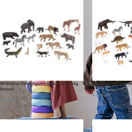
Afrikaanse dierenfiguren speelset 18-delig
Dierenfiguren speelse
Betzold
€
239,90
€
89,90