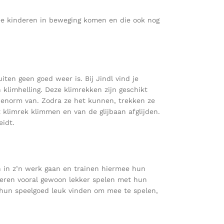
mee kinderen in beweging komen en die ook nog
ten geen goed weer is. Bij Jindl vind je
klimhelling. Deze klimrekken zijn geschikt
 enorm van. Zodra ze het kunnen, trekken ze
klimrek klimmen en van de glijbaan afglijden.
eidt.
n in z’n werk gaan en trainen hiermee hun
nderen vooral gewoon lekker spelen met hun
ze hun speelgoed leuk vinden om mee te spelen,