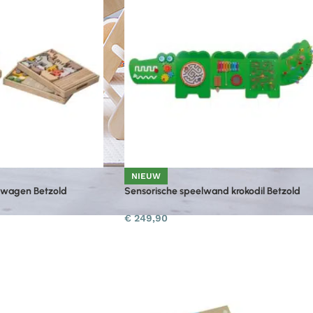
NIEUW
wagen Betzold
Sensorische speelwand krokodil Betzold
€
249,90