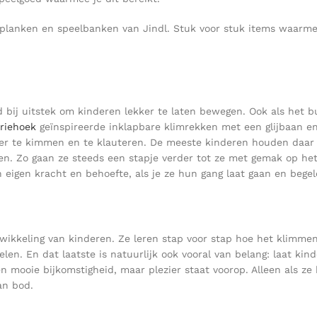
ansplanken en speelbanken van Jindl. Stuk voor stuk items waar
bij uitstek om kinderen lekker te laten bewegen. Ook als het bui
driehoek
geïnspireerde inklapbare klimrekken met een glijbaan en 
kker te kimmen en te klauteren. De meeste kinderen houden daar
. Zo gaan ze steeds een stapje verder tot ze met gemak op het 
eigen kracht en behoefte, als je ze hun gang laat gaan en begel
twikkeling van kinderen. Ze leren stap voor stap hoe het klimme
len. En dat laatste is natuurlijk ook vooral van belang: laat ki
een mooie bijkomstigheid, maar plezier staat voorop. Alleen als 
an bod.