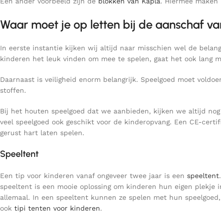
Een ander voorbeeld zijn de
blokken van Kapla
. Hiermee maken 
Waar moet je op letten bij de aanschaf v
In eerste instantie kijken wij altijd naar misschien wel de bela
kinderen het leuk vinden om mee te spelen, gaat het ook lang m
Daarnaast is veiligheid enorm belangrijk. Speelgoed moet voldoe
stoffen.
Bij het houten speelgoed dat we aanbieden, kijken we altijd nog
veel speelgoed ook geschikt voor de kinderopvang. Een CE-certific
gerust hart laten spelen.
Speeltent
Een tip voor kinderen vanaf ongeveer twee jaar is een
speeltent
speeltent is een mooie oplossing om kinderen hun eigen plekje i
allemaal. In een speeltent kunnen ze spelen met hun speelgoed, 
ook
tipi tenten voor kinderen
.