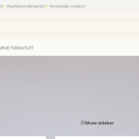
0!
✓
Klantbeoordeling 9,7!
✓
Persoonlijk contact!
RIJE TIJD
OUTLET
gespecialiseerd in speelgoed om kinderen in beweging te krijgen. 
speelgoed waarmee je dit bereikt.
ansplanken en speelbanken van Jindl. Stuk voor stuk items waar
Show sidebar
Laten zien