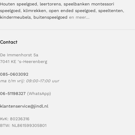
Houten speelgoed
,
leertorens
,
speelbanken
montessori
speelgoed
,
klimrekken
,
open ended speelgoed
,
speeltenten
,
kindermeubels
,
buitenspeelgoed
en meer…
Contact
De Immenhorst 5a
7041 KE ‘s-Heerenberg
085-0603092
ma t/m vrij: 09:00-17:00 uur
06-51198327
(WhatsApp)
klantenservice@jindl.nl
KvK: 80236316
BTW: NL861599305B01