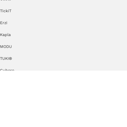
TickiT
Erzi
Kapla
MODU
TUKI®
Cuboro
by KlipKlap
KAOS
KateHaa
Dëna