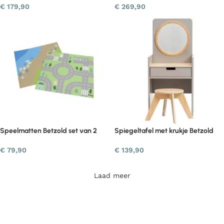
€
179,90
€
269,90
Speelmatten Betzold set van 2
Spiegeltafel met krukje Betzold
€
79,90
€
139,90
Laad meer