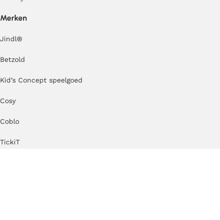
Merken
Jindl
®
Betzold
Kid’s Concept speelgoed
Cosy
Coblo
TickiT
Erzi
Kapla
MODU