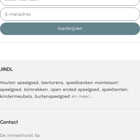
Inschrijven
JINDL
Houten speelgoed
,
leertorens
,
speelbanken
montessori
speelgoed
,
klimrekken
,
open ended speelgoed
,
speeltenten
,
kindermeubels
,
buitenspeelgoed
en meer…
Contact
De Immenhorst 5a