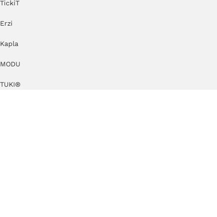
TickiT
Erzi
Kapla
MODU
TUKI®
Cuboro
by KlipKlap
KAOS
KateHaa
Dëna
Just Blocks