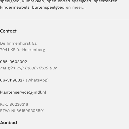
speelgoed
,
klimrekken
,
open ended speelgoed
,
speeltenten
,
kindermeubels
,
buitenspeelgoed
en meer…
Contact
De Immenhorst 5a
7041 KE ‘s-Heerenberg
085-0603092
ma t/m vrij: 09:00-17:00 uur
06-51198327
(WhatsApp)
klantenservice@jindl.nl
KvK: 80236316
BTW: NL861599305B01
Aanbod