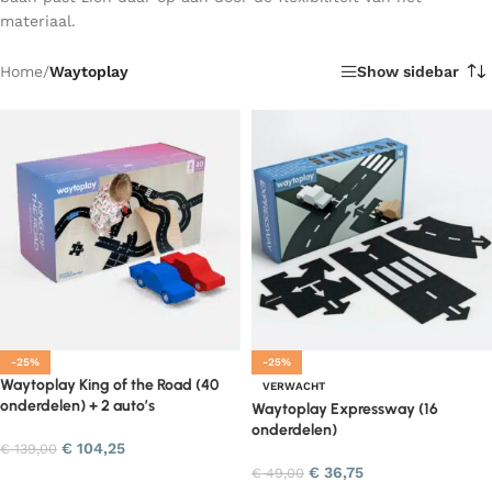
materiaal.
Home
/
Waytoplay
Show sidebar
-25%
-25%
Waytoplay King of the Road (40
VERWACHT
onderdelen) + 2 auto’s
Waytoplay Expressway (16
onderdelen)
€
104,25
€
139,00
€
36,75
€
49,00