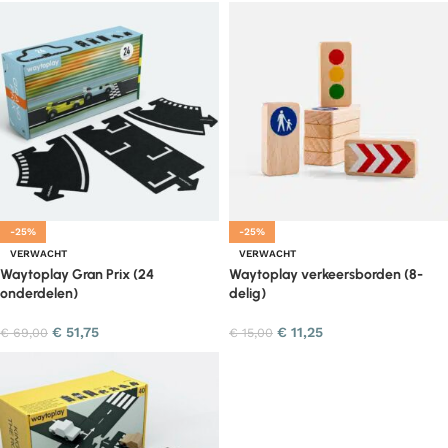
-25%
-25%
VERWACHT
VERWACHT
Waytoplay Gran Prix (24
Waytoplay verkeersborden (8-
onderdelen)
delig)
€
51,75
€
11,25
€
69,00
€
15,00