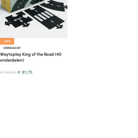
-25%
VERWACHT
Waytoplay King of the Road (40
onderdelen)
€
81,75
€
109,00