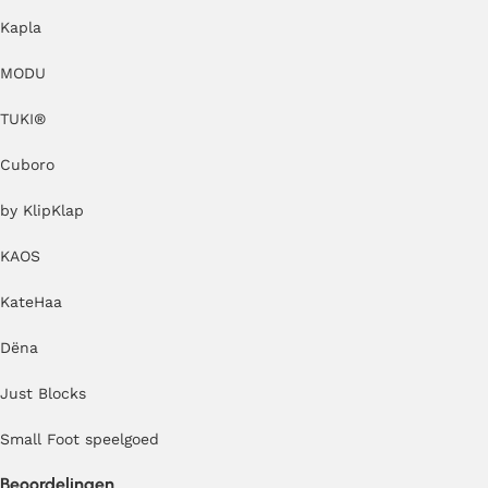
Kapla
MODU
TUKI®
Cuboro
by KlipKlap
KAOS
KateHaa
Dëna
Just Blocks
Small Foot speelgoed
Beoordelingen