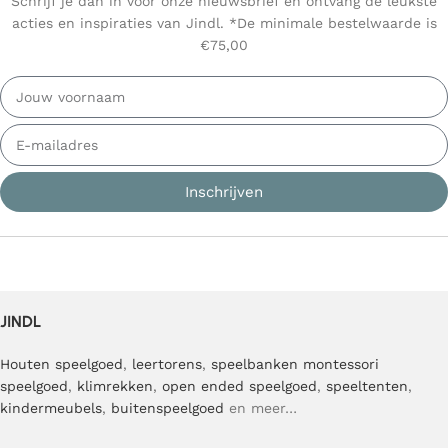
Schrijf je dan in voor onze nieuwsbrief en ontvang de leukste
acties en inspiraties van Jindl. *De minimale bestelwaarde is
€75,00
Inschrijven
JINDL
Houten speelgoed
,
leertorens
,
speelbanken
montessori
speelgoed
,
klimrekken
,
open ended speelgoed
,
speeltenten
,
kindermeubels
,
buitenspeelgoed
en meer…