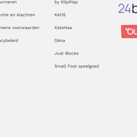
ourneren
by KlipKlap
ntie en klachten
KAOS
emene voorwaarden
KateHaa
acybeleid
Dëna
Just Blocks
Small Foot speelgoed