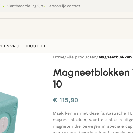
0!
✓
Klantbeoordeling 9,7!
✓
Persoonlijk contact!
T EN VRIJE TIJD
OUTLET
Home
/
Alle producten
/
Magneetblokken 
Magneetblokken 
10
€
115,90
Maak kennis met deze fantastische TU
magneetblokken, want elk blok is uitg
magneten die bewegen in speciale caps
aantrekken. Daardoor kun je mooie, st