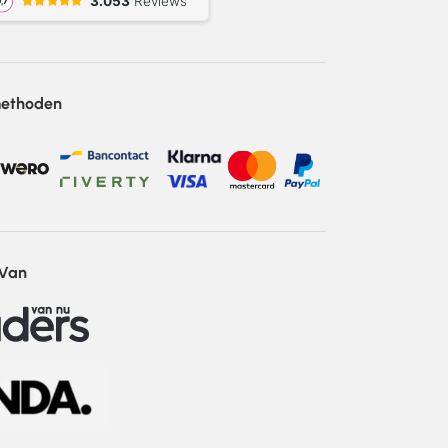
methoden
 Van