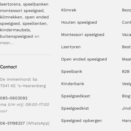
leertorens
,
speelbanken
Klimrek
Bezo
montessori speelgoed
,
klimrekken
,
open ended
Houten speelgoed
Con
speelgoed
,
speeltenten
,
kindermeubels
,
Montessori speelgoed
Vaca
buitenspeelgoed
en
meer…
Leertoren
Best
Open ended speelgoed
Maa
Contact
Speelbank
B2B
De Immenhorst 5a
Kinderbank
Veel
7041 KE ‘s-Heerenberg
Speelgoedkast
Blog
085-0603092
ma t/m vrij: 09:00-17:00
Speelgoedkist
Jind
uur
Speelgoed opbergen
Hand
06-51198327
(WhatsApp)