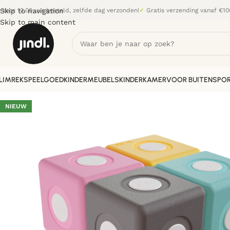
Skip to navigation
Voor 13.00 uur besteld, zelfde dag verzonden!
✓
Gratis verzending vanaf €10
Skip to main content
LIMREK
SPEELGOED
KINDERMEUBELS
KINDERKAMER
VOOR BUITEN
SPOR
NIEUW