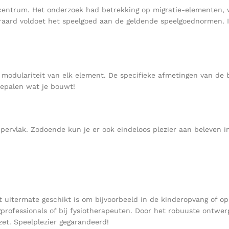
centrum. Het onderzoek had betrekking op migratie-elementen, 
aard voldoet het speelgoed aan de geldende speelgoednormen. In
modulariteit van elk element. De specifieke afmetingen van de b
bepalen wat je bouwt!
ppervlak. Zodoende kun je er ook eindeloos plezier aan beleven
et uitermate geschikt is om bijvoorbeeld in de kinderopvang of op
ofessionals of bij fysiotherapeuten. Door het robuuste ontwerp,
et. Speelplezier gegarandeerd!