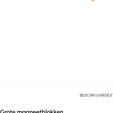
BESCHRIJVING
EX
Grote magneetblokken