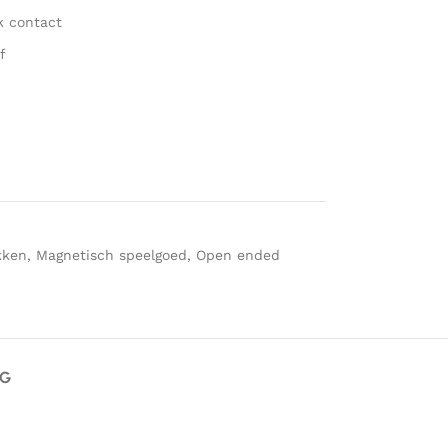
k contact
f
kken
,
Magnetisch speelgoed
,
Open ended
AG