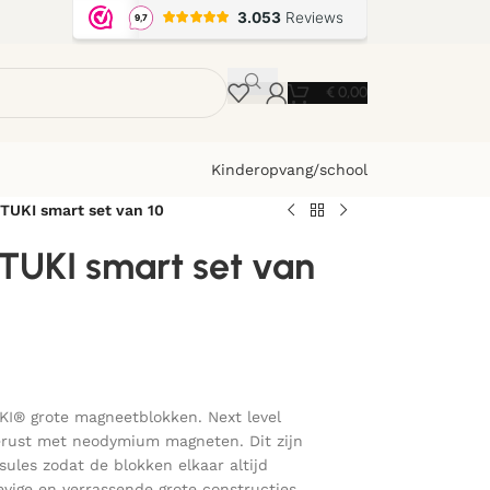
€
0,00
Kinderopvang/school
TUKI smart set van 10
TUKI smart set van
KI® grote magneetblokken. Next level
erust met neodymium magneten. Dit zijn
ules zodat de blokken elkaar altijd
evige en verrassende grote constructies