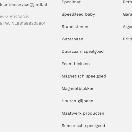
Speelmat
Ret
klantenservice@jindl.nl
Speelkleed baby
Gara
KvK: 80236316
BTW: NL861599305B01
Stapelstenen
Alg
Waterbaan
Priv
Duurzaam speelgoed
Foam blokken
Magnetisch speelgoed
Magneetblokken
Houten glijbaan
Maatwerk producten
Sensorisch speelgoed