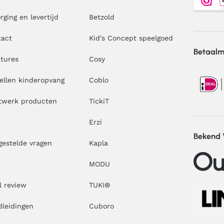
rging en levertijd
Betzold
tact
Kid’s Concept speelgoed
Betaal
tures
Cosy
ellen kinderopvang
Coblo
twerk producten
TickiT
Erzi
Bekend
gestelde vragen
Kapla
MODU
l review
TUKI®
leidingen
Cuboro