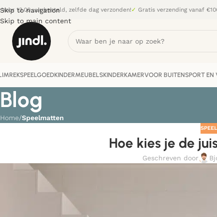
Skip to navigation
Voor 13.00 uur besteld, zelfde dag verzonden!
✓
Gratis verzending vanaf €10
Skip to main content
LIMREK
SPEELGOED
KINDERMEUBELS
KINDERKAMER
VOOR BUITEN
SPORT EN V
Blog
Home
/
Speelmatten
SPEE
Hoe kies je de ju
Geschreven door
Bj