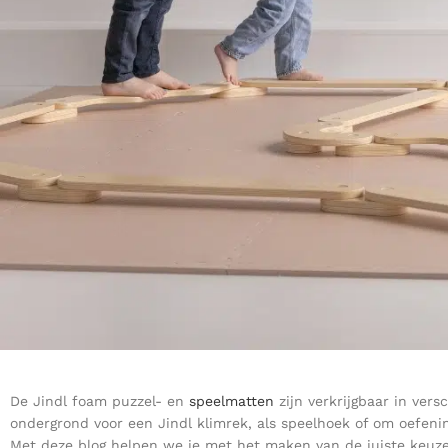
De Jindl foam puzzel- en
speelmatten
zijn verkrijgbaar in vers
ondergrond voor een Jindl klimrek, als speelhoek of om oefenin
Met deze blog helpen we je met het maken van de juiste keuze.