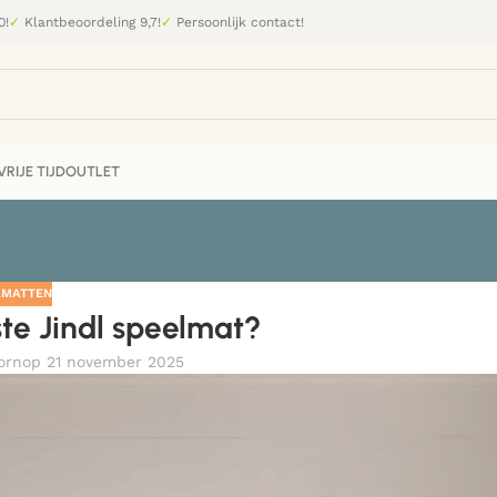
0!
✓
Klantbeoordeling 9,7!
✓
Persoonlijk contact!
RIJE TIJD
OUTLET
LMATTEN
iste Jindl speelmat?
orn
op 21 november 2025