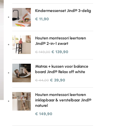
Kindermessenset Jindl® 3-delig
€
11,90
Houten montessori leertoren
Jindl® 2-in-1 zwart
€
139,90
€
149,00
Matras + kussen voor balance
board Jindl® Relax off white
€
39,90
€
44,00
Houten montessori leertoren
inklapbaar & verstelbaar Jindl®
naturel
€
149,90