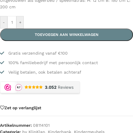
Uitgevouwen als logeerbed / speelmatras: H: 12 cm B: 150 cm L:
200 cm
-
+
TOEVOEGEN AAN WINKELWAGEN
Gratis verzending vanaf €100
100% familiebedrijf met persoonlijk contact
Veilig betalen, ook betalen achteraf
Zet op verlanglijst
Artikelnummer:
08114101
Categorie:
by KlipKlap
,
Kinderbank
,
Kindermeubels