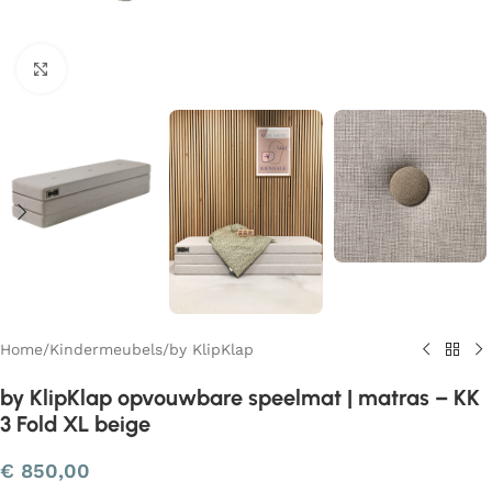
Klik om te vergroten
Home
/
Kindermeubels
/
by KlipKlap
by KlipKlap opvouwbare speelmat | matras – KK
3 Fold XL beige
€
850,00