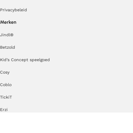
Privacybeleid
Merken
Jindl
®
Betzold
Kid’s Concept speelgoed
Cosy
Coblo
TickiT
Erzi
Kapla