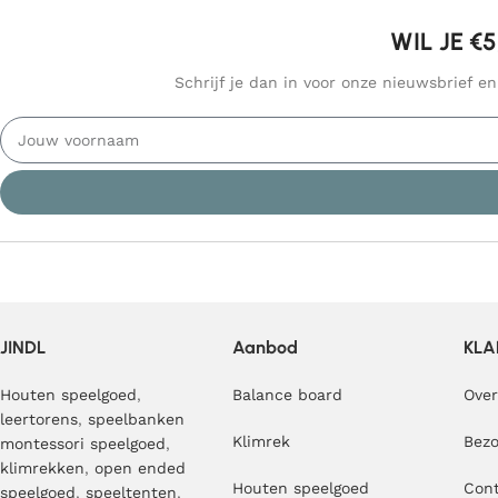
WIL JE €
Schrijf je dan in voor onze nieuwsbrief e
JINDL
Aanbod
KLA
Houten speelgoed
,
Balance board
Over
leertorens
,
speelbanken
Klimrek
Bezo
montessori speelgoed
,
klimrekken
,
open ended
Houten speelgoed
Con
speelgoed
,
speeltenten
,