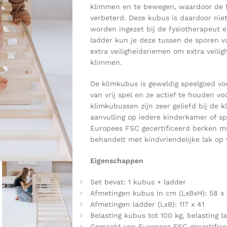
klimmen en te bewegen, waardoor de f
verbeterd. Deze kubus is daardoor niet
worden ingezet bij de fysiotherapeut e
ladder kun je deze tussen de sporen v
extra veiligheidsriemen om extra veilig
klimmen.
De klimkubus is geweldig speelgoed vo
van vrij spel en ze actief te houden v
klimkubussen zijn zeer geliefd bij de 
aanvulling op iedere kinderkamer of s
Europees FSC gecertificeerd berken mul
behandelt met kindvriendelijke lak op 
Eigenschappen
Set bevat: 1 kubus + ladder
Afmetingen kubus in cm (LxBxH): 58 x 
Afmetingen ladder (LxB): 117 x 41
Belasting kubus tot 100 kg, belasting l
Gemaakt van Europees FSC gecertifice