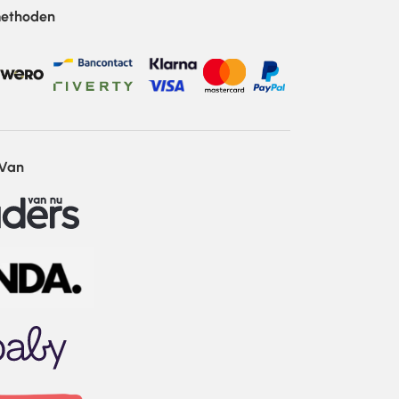
methoden
 Van