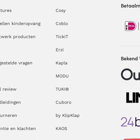
Betaal
tures
Cosy
ellen kinderopvang
Coblo
twerk producten
TickiT
Erzi
Bekend
gestelde vragen
Kapla
MODU
l review
TUKI®
leidingen
Cuboro
ourneren
by KlipKlap
ntie en klachten
KAOS