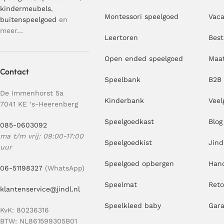
kindermeubels
,
Montessori speelgoed
Vaca
buitenspeelgoed
en
meer…
Leertoren
Best
Open ended speelgoed
Maa
Contact
Speelbank
B2B
De Immenhorst 5a
Kinderbank
Veel
7041 KE ‘s-Heerenberg
Speelgoedkast
Blog
085-0603092
ma t/m vrij: 09:00-17:00
Speelgoedkist
Jind
uur
Speelgoed opbergen
Hand
06-51198327
(WhatsApp)
Speelmat
Ret
klantenservice@jindl.nl
Speelkleed baby
Gara
KvK: 80236316
BTW: NL861599305B01