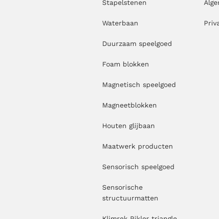
Stapelstenen
Alg
Waterbaan
Priv
Duurzaam speelgoed
Foam blokken
Magnetisch speelgoed
Magneetblokken
Houten glijbaan
Maatwerk producten
Sensorisch speelgoed
Sensorische
structuurmatten
Klimrek Pikler triangle