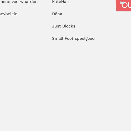
emene voorwaarden
KateHaa
acybeleid
Dëna
Just Blocks
Small Foot speelgoed