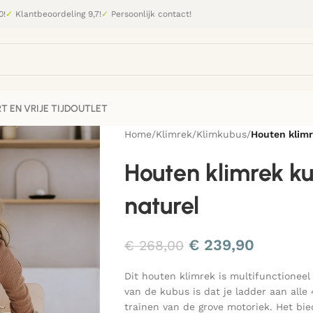
0!
✓
Klantbeoordeling 9,7!
✓
Persoonlijk contact!
T EN VRIJE TIJD
OUTLET
Home
/
Klimrek
/
Klimkubus
/
Houten klimr
Houten klimrek ku
naturel
€
239,90
€
268,00
Dit houten klimrek is multifunctionee
van de kubus is dat je ladder aan alle
trainen van de grove motoriek. Het bie