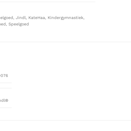
elgoed
,
Jindl
,
KateHaa
,
Kindergymnastiek
,
oed
,
Speelgoed
9076
ndl®