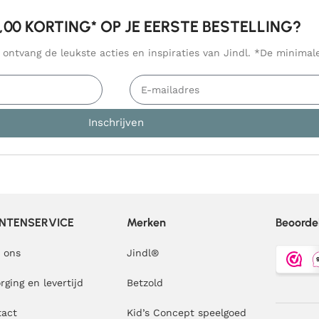
5,00 KORTING* OP JE EERSTE BESTELLING?
n ontvang de leukste acties en inspiraties van Jindl. *De minima
Inschrijven
NTENSERVICE
Merken
Beoorde
 ons
Jindl
®
rging en levertijd
Betzold
tact
Kid’s Concept speelgoed