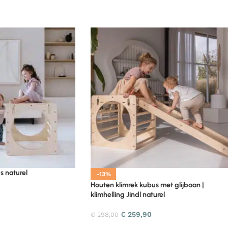
s naturel
-13%
Houten klimrek kubus met glijbaan |
klimhelling Jindl naturel
€
259,90
€
298,00