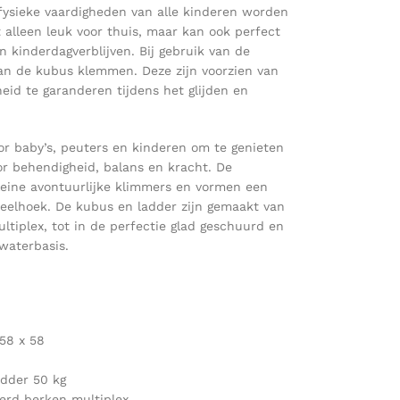
ysieke vaardigheden van alle kinderen worden
 alleen leuk voor thuis, maar kan ook perfect
n kinderdagverblijven. Bij gebruik van de
an de kubus klemmen. Deze zijn voorzien van
heid te garanderen tijdens het glijden en
or baby’s, peuters en kinderen om te genieten
oor behendigheid, balans en kracht. De
kleine avontuurlijke klimmers en vormen een
peelhoek. De kubus en ladder zijn gemaakt van
tiplex, tot in de perfectie glad geschuurd en
waterbasis.
58 x 58
adder 50 kg
erd berken multiplex