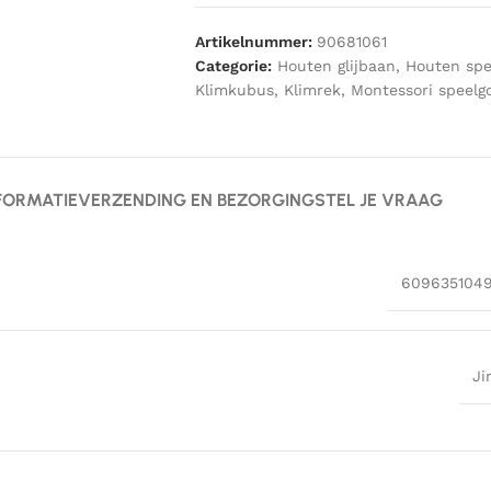
Artikelnummer:
90681061
Categorie:
Houten glijbaan
,
Houten spe
Klimkubus
,
Klimrek
,
Montessori speelg
FORMATIE
VERZENDING EN BEZORGING
STEL JE VRAAG
609635104
Ji