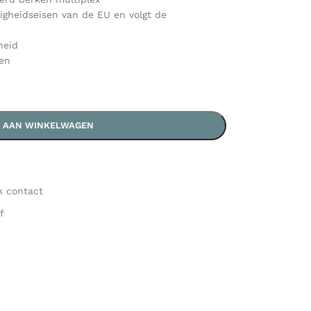
ligheidseisen van de EU en volgt de
heid
en
 AAN WINKELWAGEN
k contact
f