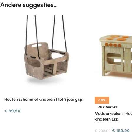
Andere suggesties…
Houten schommel kinderen 1 tot 3 jaar grijs
-10%
VERWACHT
€
89,90
Modderkeuken | Hou
kinderen Erzi
€
189,90
€
209,90