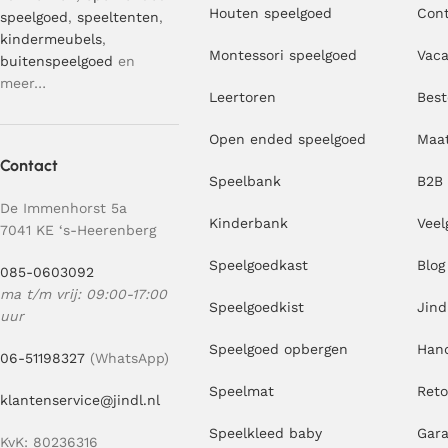
Houten speelgoed
Con
speelgoed
,
speeltenten
,
kindermeubels
,
Montessori speelgoed
Vaca
buitenspeelgoed
en
meer…
Leertoren
Best
Open ended speelgoed
Maa
Contact
Speelbank
B2B
De Immenhorst 5a
Kinderbank
Veel
7041 KE ‘s-Heerenberg
Speelgoedkast
Blog
085-0603092
ma t/m vrij: 09:00-17:00
Speelgoedkist
Jind
uur
Speelgoed opbergen
Hand
06-51198327
(WhatsApp)
Speelmat
Ret
klantenservice@jindl.nl
Speelkleed baby
Gara
KvK: 80236316