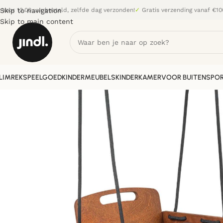
Skip to navigation
Voor 13.00 uur besteld, zelfde dag verzonden!
✓
Gratis verzending vanaf €10
Skip to main content
LIMREK
SPEELGOED
KINDERMEUBELS
KINDERKAMER
VOOR BUITEN
SPOR