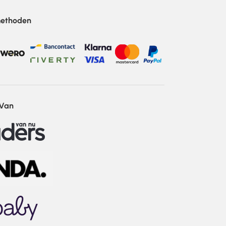
methoden
 Van