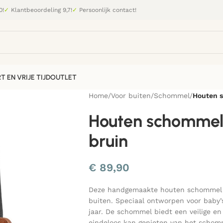
0!
✓
Klantbeoordeling 9,7!
✓
Persoonlijk contact!
T EN VRIJE TIJD
OUTLET
Home
/
Voor buiten
/
Schommel
/
Houten s
Houten schommel k
bruin
€
89,90
Deze handgemaakte houten schommel in
buiten. Speciaal ontworpen voor baby
jaar. De schommel biedt een veilige en 
eindeloos kan genieten van het schom