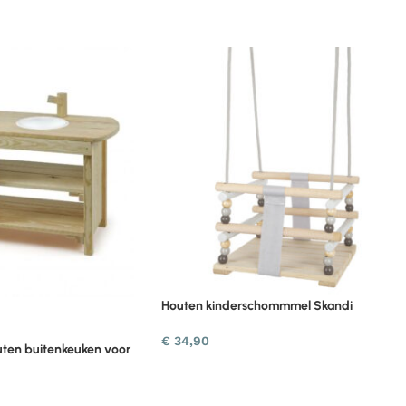
Houten kinderschommmel Skandi
€
34,90
ten buitenkeuken voor