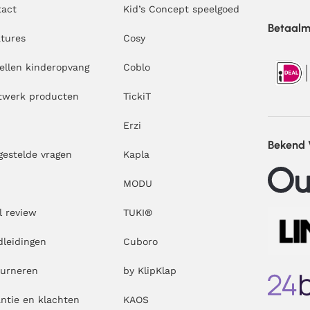
tact
Kid’s Concept speelgoed
Betaal
tures
Cosy
ellen kinderopvang
Coblo
twerk producten
TickiT
Erzi
Bekend
gestelde vragen
Kapla
MODU
l review
TUKI®
leidingen
Cuboro
ourneren
by KlipKlap
ntie en klachten
KAOS