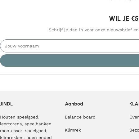
WIL JE €
Schrijf je dan in voor onze nieuwsbrief e
JINDL
Aanbod
KLA
Houten speelgoed
,
Balance board
Over
leertorens
,
speelbanken
Klimrek
Bezo
montessori speelgoed
,
klimrekken
,
open ended