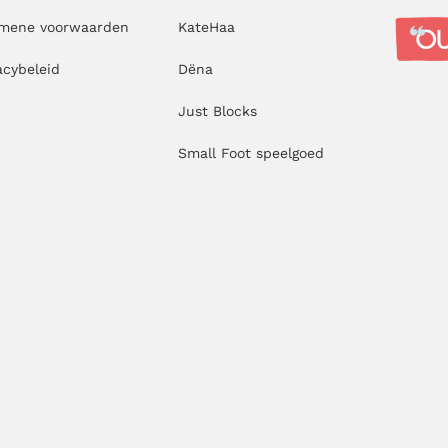
emene voorwaarden
KateHaa
acybeleid
Dëna
Just Blocks
Small Foot speelgoed