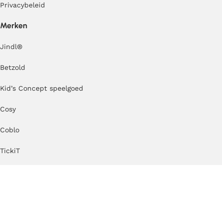
Privacybeleid
Merken
Jindl
®
Betzold
Kid’s Concept speelgoed
Cosy
Coblo
TickiT
Erzi
Kapla
MODU