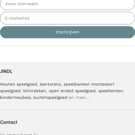
Inschrijven
JINDL
Houten speelgoed
,
leertorens
,
speelbanken
montessori
speelgoed
,
klimrekken
,
open ended speelgoed
,
speeltenten
,
kindermeubels
,
buitenspeelgoed
en meer…
Contact
De Immenhorst 5a