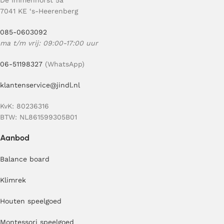
7041 KE ‘s-Heerenberg
085-0603092
ma t/m vrij: 09:00-17:00 uur
06-51198327
(WhatsApp)
klantenservice@jindl.nl
KvK: 80236316
BTW: NL861599305B01
Aanbod
Balance board
Klimrek
Houten speelgoed
Montessori speelgoed