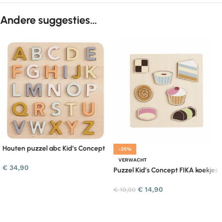
Andere suggesties…
Houten puzzel abc Kid’s Concept
-25%
VERWACHT
€
34,90
Puzzel Kid’s Concept FIKA koekjes
€
14,90
€
19,90