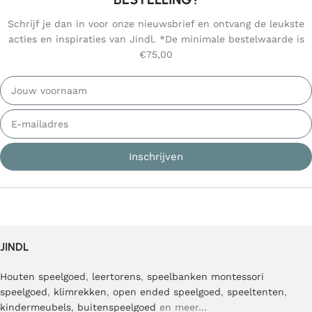
Schrijf je dan in voor onze nieuwsbrief en ontvang de leukste
acties en inspiraties van Jindl. *De minimale bestelwaarde is
€75,00
Inschrijven
JINDL
Houten speelgoed
,
leertorens
,
speelbanken
montessori
speelgoed
,
klimrekken
,
open ended speelgoed
,
speeltenten
,
kindermeubels
,
buitenspeelgoed
en meer…