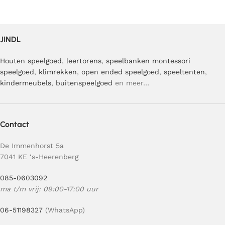
JINDL
Houten speelgoed
,
leertorens
,
speelbanken
montessori
speelgoed
,
klimrekken
,
open ended speelgoed
,
speeltenten
,
kindermeubels
,
buitenspeelgoed
en meer…
Contact
De Immenhorst 5a
7041 KE ‘s-Heerenberg
085-0603092
ma t/m vrij: 09:00-17:00 uur
06-51198327
(WhatsApp)