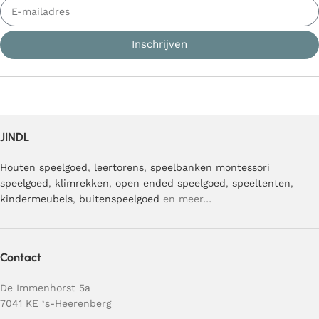
Inschrijven
JINDL
Houten speelgoed
,
leertorens
,
speelbanken
montessori
speelgoed
,
klimrekken
,
open ended speelgoed
,
speeltenten
,
kindermeubels
,
buitenspeelgoed
en meer…
Contact
De Immenhorst 5a
7041 KE ‘s-Heerenberg