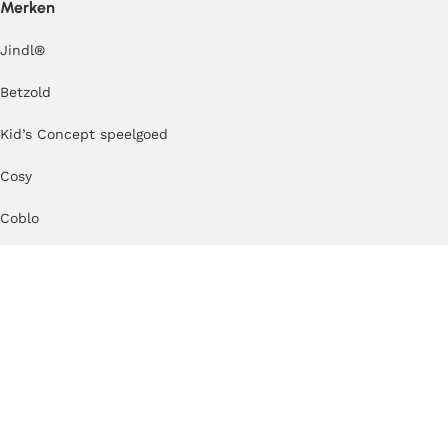
Merken
Jindl
®
Betzold
Kid’s Concept speelgoed
Cosy
Coblo
TickiT
Erzi
Kapla
MODU
TUKI®