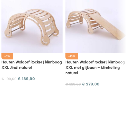
-5%
-15%
Houten Waldorf Rocker | klimboog
Houten Waldorf rocker | klimboog
XXL Jindl naturel
XXL met glijbaan – klimhelling
naturel
€
189,90
€
199,00
€
279,00
€
329,00