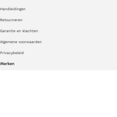
Handleidingen
Retourneren
Garantie en klachten
Algemene voorwaarden
Privacybeleid
Merken
Jindl
®
Betzold
Kid’s Concept speelgoed
Cosy