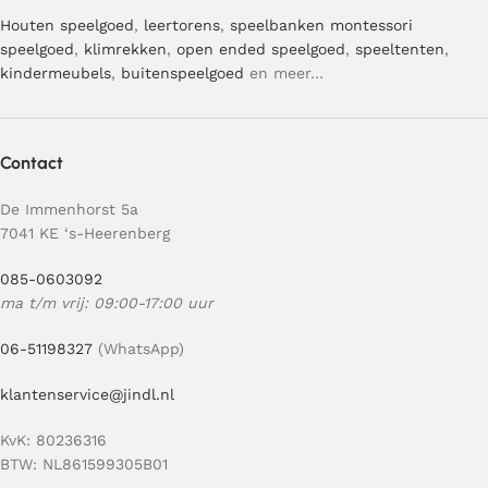
Houten speelgoed
,
leertorens
,
speelbanken
montessori
speelgoed
,
klimrekken
,
open ended speelgoed
,
speeltenten
,
kindermeubels
,
buitenspeelgoed
en meer…
Contact
De Immenhorst 5a
7041 KE ‘s-Heerenberg
085-0603092
ma t/m vrij: 09:00-17:00 uur
06-51198327
(WhatsApp)
klantenservice@jindl.nl
KvK: 80236316
BTW: NL861599305B01