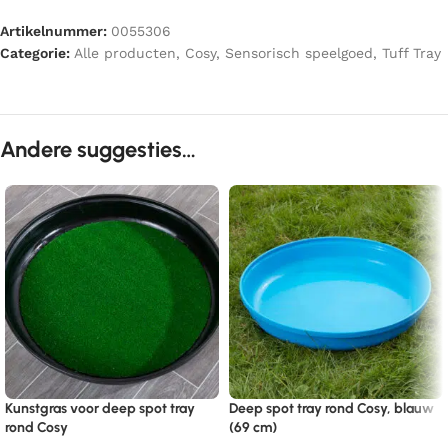
Artikelnummer:
0055306
Categorie:
Alle producten
,
Cosy
,
Sensorisch speelgoed
,
Tuff Tray
Andere suggesties…
Kunstgras voor deep spot tray
Deep spot tray rond Cosy, blauw
rond Cosy
(69 cm)