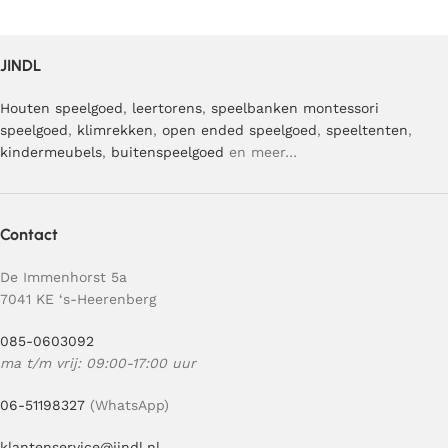
JINDL
Houten speelgoed
,
leertorens
,
speelbanken
montessori
speelgoed
,
klimrekken
,
open ended speelgoed
,
speeltenten
,
kindermeubels
,
buitenspeelgoed
en meer…
Contact
De Immenhorst 5a
7041 KE ‘s-Heerenberg
085-0603092
ma t/m vrij: 09:00-17:00 uur
06-51198327
(WhatsApp)
klantenservice@jindl.nl