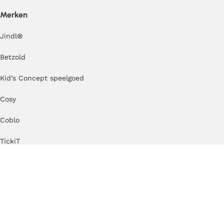
Merken
Jindl
®
Betzold
Kid’s Concept speelgoed
Cosy
Coblo
TickiT
Erzi
Kapla
MODU