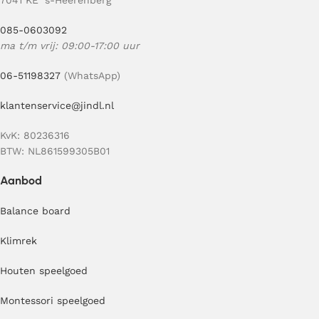
7041 KE ‘s-Heerenberg
085-0603092
ma t/m vrij: 09:00-17:00 uur
06-51198327
(WhatsApp)
klantenservice@jindl.nl
KvK: 80236316
BTW: NL861599305B01
Aanbod
Balance board
Klimrek
Houten speelgoed
Montessori speelgoed