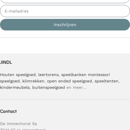
Inschrijven
JINDL
Houten speelgoed
,
leertorens
,
speelbanken
montessori
speelgoed
,
klimrekken
,
open ended speelgoed
,
speeltenten
,
kindermeubels
,
buitenspeelgoed
en meer…
Contact
De Immenhorst 5a