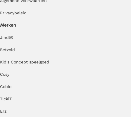
Algemene voorwaarden
Privacybeleid
Merken
Jindl
®
Betzold
Kid’s Concept speelgoed
Cosy
Coblo
TickiT
Erzi
Kapla