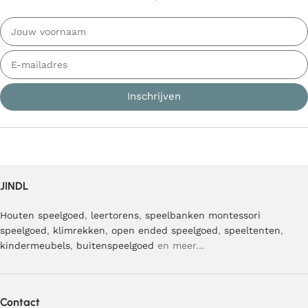
Inschrijven
JINDL
Houten speelgoed
,
leertorens
,
speelbanken
montessori
speelgoed
,
klimrekken
,
open ended speelgoed
,
speeltenten
,
kindermeubels
,
buitenspeelgoed
en meer…
Contact