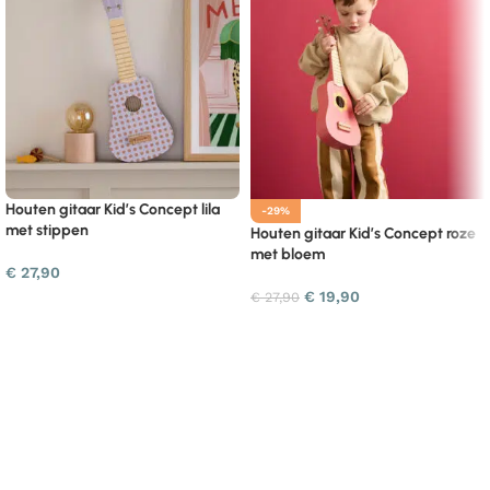
Houten gitaar Kid’s Concept lila
-29%
met stippen
Houten gitaar Kid’s Concept roze
met bloem
€
27,90
€
19,90
€
27,90