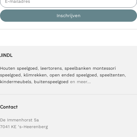
Inschrijven
JINDL
Houten speelgoed
,
leertorens
,
speelbanken
montessori
speelgoed
,
klimrekken
,
open ended speelgoed
,
speeltenten
,
kindermeubels
,
buitenspeelgoed
en meer…
Contact
De Immenhorst 5a
7041 KE ‘s-Heerenberg