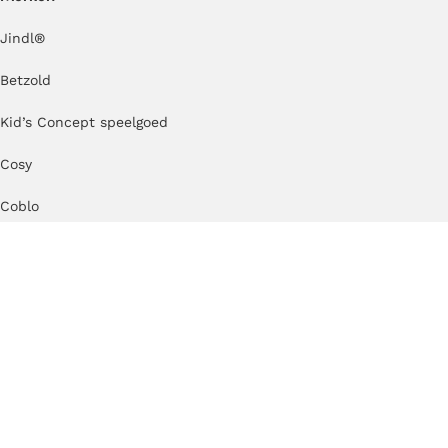
Jindl
®
Betzold
Kid’s Concept speelgoed
Cosy
Coblo
TickiT
Erzi
Kapla
MODU
TUKI®