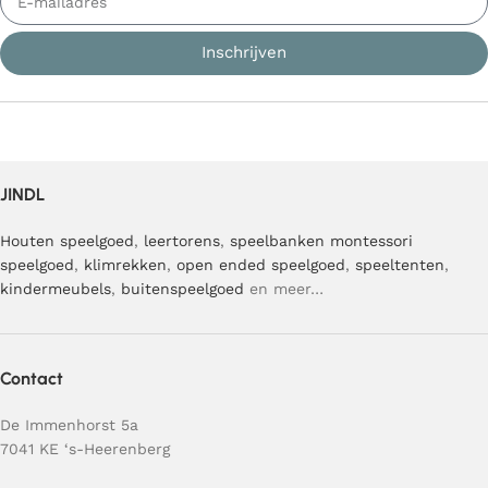
Inschrijven
JINDL
Houten speelgoed
,
leertorens
,
speelbanken
montessori
speelgoed
,
klimrekken
,
open ended speelgoed
,
speeltenten
,
kindermeubels
,
buitenspeelgoed
en meer…
Contact
De Immenhorst 5a
7041 KE ‘s-Heerenberg