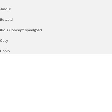
Jindl
®
Betzold
Kid’s Concept speelgoed
Cosy
Coblo
TickiT
Erzi
Kapla
MODU
TUKI®