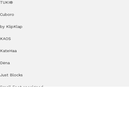
TUKI®
Cuboro
by KlipKlap
KAOS
KateHaa
Dëna
Just Blocks
Small Foot speelgoed
Beoordelingen