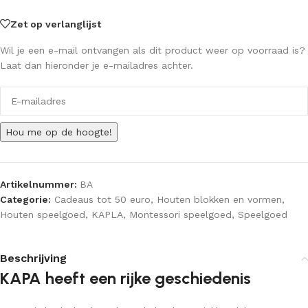
Zet op verlanglijst
Wil je een e-mail ontvangen als dit product weer op voorraad is?
Laat dan hieronder je e-mailadres achter.
Wil
je
een
Hou me op de hoogte!
bericht
als
dit
product
Artikelnummer:
BA
weer
Categorie:
Cadeaus tot 50 euro
,
Houten blokken en vormen
,
op
Houten speelgoed
,
KAPLA
,
Montessori speelgoed
,
Speelgoed
voorraad
is?
Beschrijving
Laat
KAPA heeft een rijke geschiedenis
dan
hieronder
je