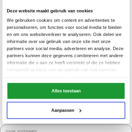
Deze website maakt gebruik van cookies
We gebruiken cookies om content en advertenties te
personaliseren, om functies voor social media te bieden
en om ons websiteverkeer te analyseren. Ook delen we
informatie over uw gebruik van onze site met onze
partners voor social media, adverteren en analyse. Deze
partners kunnen deze gegevens combineren met andere
informatie die u aan ze heeft verstrekt of die ze hebben
verzameld op basis van uw gebruik van hun services.
WIL JE €5,00 KORTING* OP JE EERSTE
Alles toestaan
BESTELLING?
Schrijf je dan in voor onze nieuwsbrief en ontvang de leukste
acties en inspiraties van Jindl. *De minimale bestelwaarde is
Aanpassen
€75,00