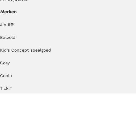
Merken
Jindl
®
Betzold
Kid’s Concept speelgoed
Cosy
Coblo
TickiT
Erzi
Kapla
MODU