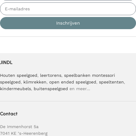
Inschrijven
JINDL
Houten speelgoed
,
leertorens
,
speelbanken
montessori
speelgoed
,
klimrekken
,
open ended speelgoed
,
speeltenten
,
kindermeubels
,
buitenspeelgoed
en meer…
Contact
De Immenhorst 5a
7041 KE ‘s-Heerenberg