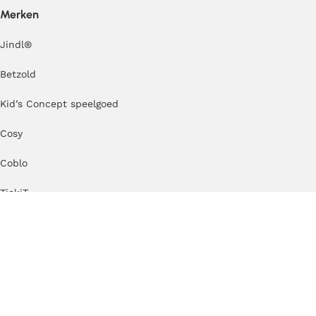
Merken
Jindl
®
Betzold
Kid’s Concept speelgoed
Cosy
Coblo
TickiT
Erzi
Kapla
MODU
TUKI®