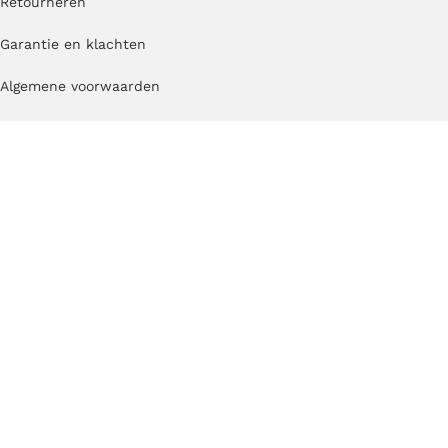
Retourneren
Garantie en klachten
Algemene voorwaarden
Privacybeleid
Merken
Jindl
®
Betzold
Kid’s Concept speelgoed
Cosy
Coblo
TickiT