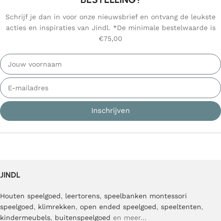
Schrijf je dan in voor onze nieuwsbrief en ontvang de leukste
acties en inspiraties van Jindl. *De minimale bestelwaarde is
€75,00
Inschrijven
JINDL
Houten speelgoed
,
leertorens
,
speelbanken
montessori
speelgoed
,
klimrekken
,
open ended speelgoed
,
speeltenten
,
kindermeubels
,
buitenspeelgoed
en meer…