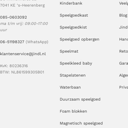
Kinderbank
Veel
7041 KE ‘s-Heerenberg
Speelgoedkast
Blog
085-0603092
ma t/m vrij: 09:00-17:00
Speelgoedkist
Jind
uur
Speelgoed opbergen
Hand
06-51198327
(WhatsApp)
Speelmat
Ret
klantenservice@jindl.nl
Speelkleed baby
Gara
KvK: 80236316
BTW: NL861599305B01
Stapelstenen
Alg
Waterbaan
Priv
Duurzaam speelgoed
Foam blokken
Magnetisch speelgoed