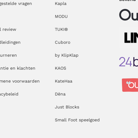
gestelde vragen
Kapla
MODU
l review
TUKI®
leidingen
Cuboro
ourneren
by KlipKlap
ntie en klachten
KAOS
emene voorwaarden
KateHaa
acybeleid
Dëna
Just Blocks
Small Foot speelgoed