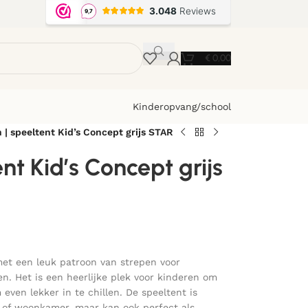
€
0,00
Kinderopvang/school
n | speeltent Kid’s Concept grijs STAR
ent Kid’s Concept grijs
 met een leuk patroon van strepen voor
n. Het is een heerlijke plek voor kinderen om
even lekker in te chillen. De speeltent is
 of woonkamer, maar kan ook perfect als