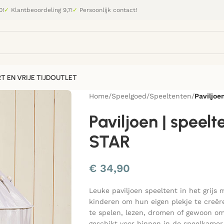
0!
✓
Klantbeoordeling 9,7!
✓
Persoonlijk contact!
T EN VRIJE TIJD
OUTLET
Home
/
Speelgoed
/
Speeltenten
/
Paviljoe
Paviljoen | speelt
STAR
€
34,90
Leuke paviljoen speeltent in het grijs
kinderen om hun eigen plekje te creëre
te spelen, lezen, dromen of gewoon om 
geschikt voor binnen in de speelkamer