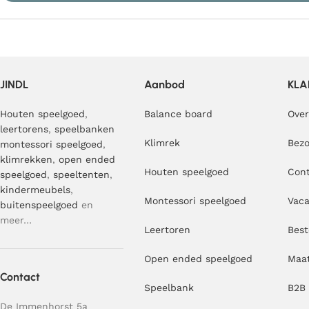
JINDL
Aanbod
KLA
Houten speelgoed
,
Balance board
Over
leertorens
,
speelbanken
Klimrek
Bezo
montessori speelgoed
,
klimrekken
,
open ended
Houten speelgoed
Con
speelgoed
,
speeltenten
,
kindermeubels
,
Montessori speelgoed
Vaca
buitenspeelgoed
en
meer…
Leertoren
Best
Open ended speelgoed
Maa
Contact
Speelbank
B2B
De Immenhorst 5a