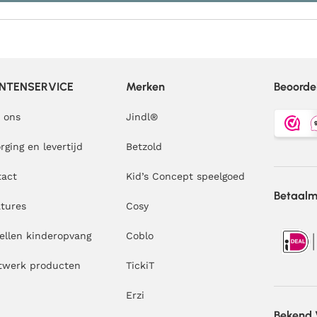
NTENSERVICE
Merken
Beoorde
 ons
Jindl
®
rging en levertijd
Betzold
tact
Kid’s Concept speelgoed
Betaal
tures
Cosy
ellen kinderopvang
Coblo
twerk producten
TickiT
Erzi
Bekend