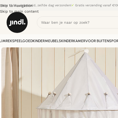
Skip to navigation
Voor 13.00 uur besteld, zelfde dag verzonden!
✓
Gratis verzending vanaf €10
Skip to main content
LIMREK
SPEELGOED
KINDERMEUBELS
KINDERKAMER
VOOR BUITEN
SPOR