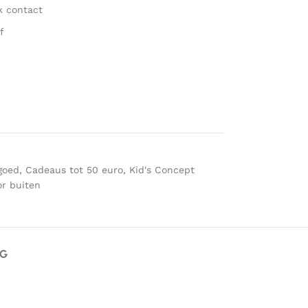
k contact
f
goed
,
Cadeaus tot 50 euro
,
Kid's Concept
or buiten
AG