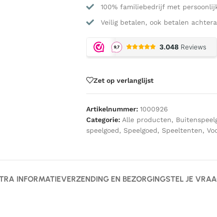
100% familiebedrijf met persoonlij
Veilig betalen, ook betalen achtera
Zet op verlanglijst
Artikelnummer:
1000926
Categorie:
Alle producten
,
Buitenspeel
speelgoed
,
Speelgoed
,
Speeltenten
,
Vo
TRA INFORMATIE
VERZENDING EN BEZORGING
STEL JE VRA