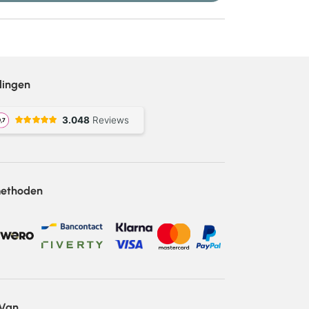
lingen
methoden
 Van