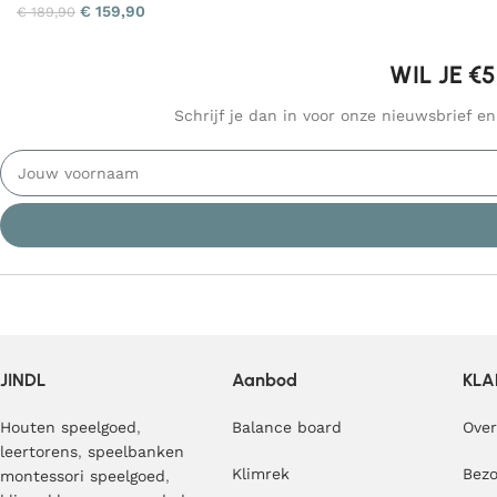
€
159,90
€
189,90
WIL JE €
Schrijf je dan in voor onze nieuwsbrief e
JINDL
Aanbod
KLA
Houten speelgoed
,
Balance board
Over
leertorens
,
speelbanken
Klimrek
Bezo
montessori speelgoed
,