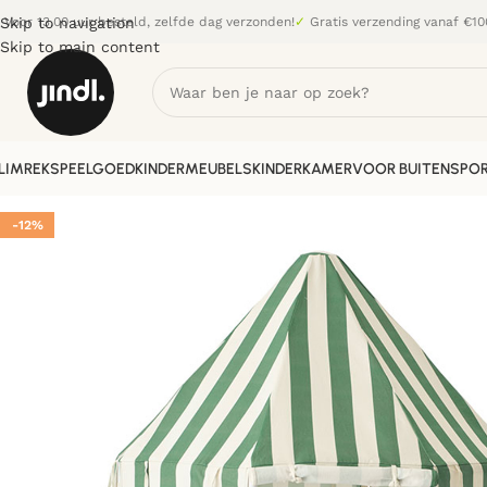
Skip to navigation
Voor 13.00 uur besteld, zelfde dag verzonden!
✓
Gratis verzending vanaf €10
Skip to main content
LIMREK
SPEELGOED
KINDERMEUBELS
KINDERKAMER
VOOR BUITEN
SPOR
-12%