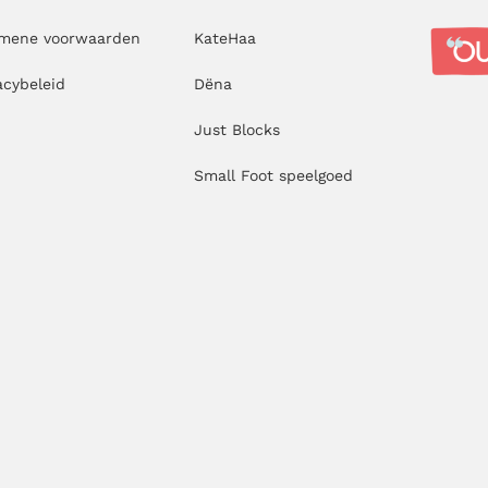
emene voorwaarden
KateHaa
acybeleid
Dëna
Just Blocks
Small Foot speelgoed