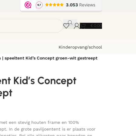
€
0,00
Kinderopvang/school
n | speeltent Kid’s Concept groen-wit gestreept
ent Kid’s Concept
ept
 met een stevig houten frame en 100%
t. In de grote paviljoentent is er plaats voor
innetjes. Rol alle zijkanten naar beneden en