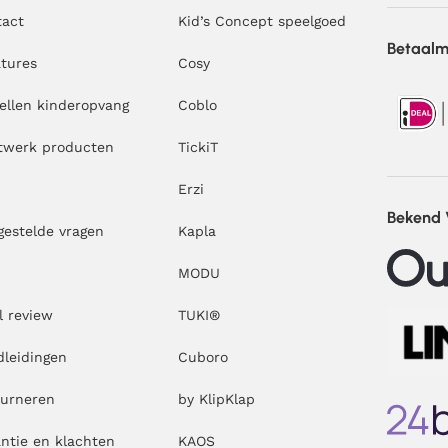
tact
Kid’s Concept speelgoed
Betaal
tures
Cosy
ellen kinderopvang
Coblo
twerk producten
TickiT
Erzi
Bekend
gestelde vragen
Kapla
MODU
l review
TUKI®
leidingen
Cuboro
ourneren
by KlipKlap
ntie en klachten
KAOS