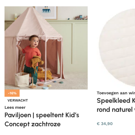
Toevoegen aan wi
-16%
Speelkleed K
VERWACHT
Lees meer
rond naturel 
Paviljoen | speeltent Kid’s
Concept zachtroze
€
34,90