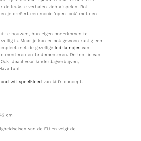
r de leukste verhalen zich afspelen. Rol
p en je creëert een mooie ‘open look’ met een
​hut te bouwen, hun eigen onderkomen te
ellig is. Maar je kan er ook gewoon rustig een
ompleet met de gezellige
led-lampjes
van
k te monteren en te demonteren. De tent is van
Ook ideaal voor kinderdagverblijven,
Have fun!
rond wit speelkleed
van kid’s concept.
142 cm
ligheidseisen van de EU en volgt de