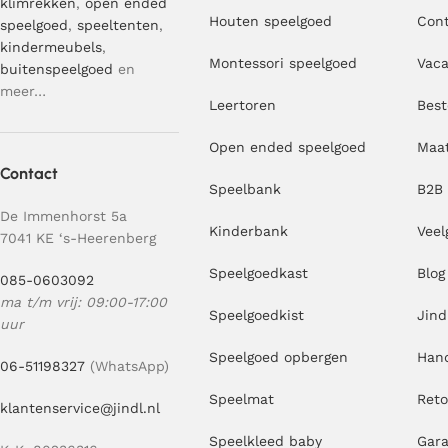
klimrekken
,
open ended
Houten speelgoed
Con
speelgoed
,
speeltenten
,
kindermeubels
,
Montessori speelgoed
Vaca
buitenspeelgoed
en
meer…
Leertoren
Best
Open ended speelgoed
Maa
Contact
Speelbank
B2B
De Immenhorst 5a
Kinderbank
Veel
7041 KE ‘s-Heerenberg
Speelgoedkast
Blog
085-0603092
ma t/m vrij: 09:00-17:00
Speelgoedkist
Jind
uur
Speelgoed opbergen
Hand
06-51198327
(WhatsApp)
Speelmat
Ret
klantenservice@jindl.nl
Speelkleed baby
Gara