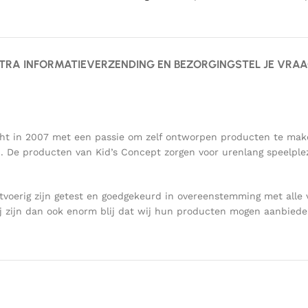
TRA INFORMATIE
VERZENDING EN BEZORGING
STEL JE VRA
ericht in 2007 met een passie om zelf ontworpen producten te m
gd. De producten van Kid’s Concept zorgen voor urenlang speelpl
voerig zijn getest en goedgekeurd in overeenstemming met alle 
 zijn dan ook enorm blij dat wij hun producten mogen aanbieden 