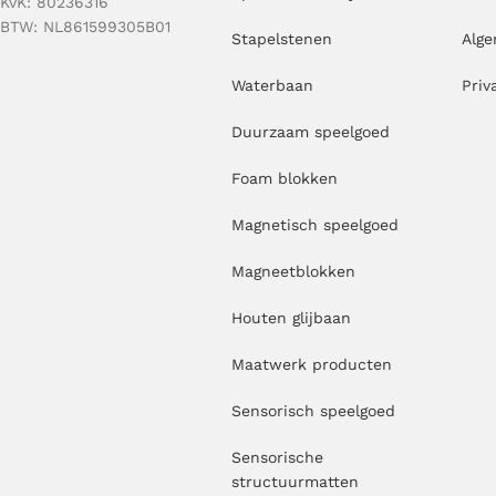
KvK: 80236316
BTW: NL861599305B01
Stapelstenen
Alg
Waterbaan
Priv
Duurzaam speelgoed
Foam blokken
Magnetisch speelgoed
Magneetblokken
Houten glijbaan
Maatwerk producten
Sensorisch speelgoed
Sensorische
structuurmatten