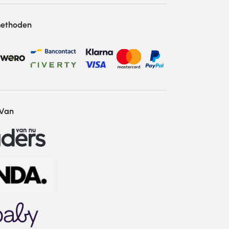
methoden
 Van