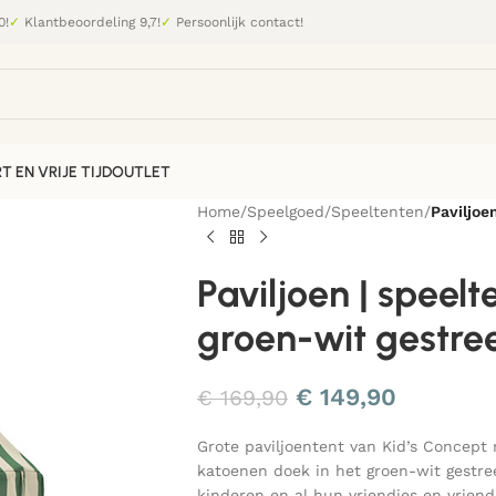
0!
✓
Klantbeoordeling 9,7!
✓
Persoonlijk contact!
T EN VRIJE TIJD
OUTLET
Home
/
Speelgoed
/
Speeltenten
/
Paviljoe
Paviljoen | speelt
groen-wit gestre
€
149,90
€
169,90
Grote paviljoentent van Kid’s Concept
katoenen doek in het groen-wit gestreep
kinderen en al hun vriendjes en vriend