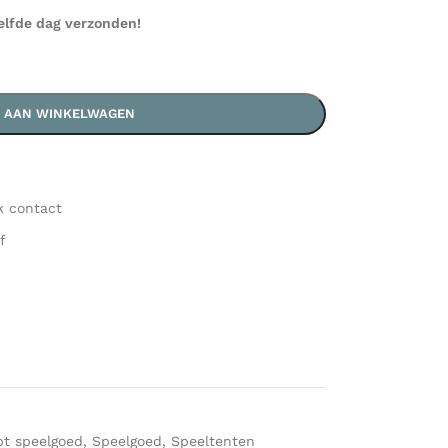
elfde dag verzonden!
 AAN WINKELWAGEN
k contact
f
pt speelgoed
,
Speelgoed
,
Speeltenten