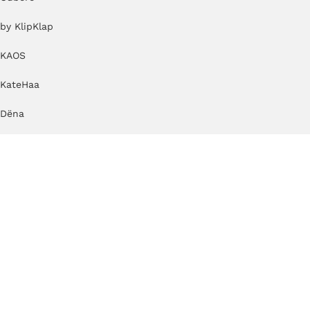
by KlipKlap
KAOS
KateHaa
Dëna
Just Blocks
Small Foot speelgoed
Beoordelingen
Betaalmethoden