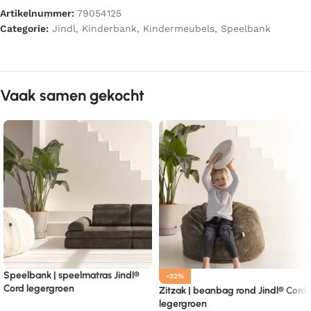
Artikelnummer:
79054125
Categorie:
Jindl
,
Kinderbank
,
Kindermeubels
,
Speelbank
Vaak samen gekocht
Speelbank | speelmatras Jindl®
-22%
Cord legergroen
Zitzak | beanbag rond Jindl® Cord
legergroen