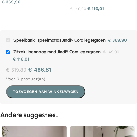
€
369,90
€
116,91
€
149,90
Speelbank | speelmatras Jindl® Cord legergroen
€
369,90
Zitzak | beanbag rond Jindl® Cord legergroen
€
149,90
€
116,91
€
486,81
€
519,80
Voor 2 product(en)
TOEVOEGEN AAN WINKELWAGEN
Andere suggesties…