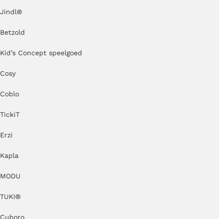
Jindl
®
Betzold
Kid’s Concept speelgoed
Cosy
Coblo
TickiT
Erzi
Kapla
MODU
TUKI®
Cuboro