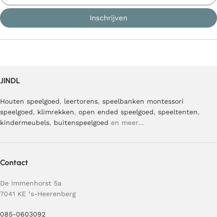
Inschrijven
JINDL
Houten speelgoed
,
leertorens
,
speelbanken
montessori
speelgoed
,
klimrekken
,
open ended speelgoed
,
speeltenten
,
kindermeubels
,
buitenspeelgoed
en meer…
Contact
De Immenhorst 5a
7041 KE ‘s-Heerenberg
085-0603092