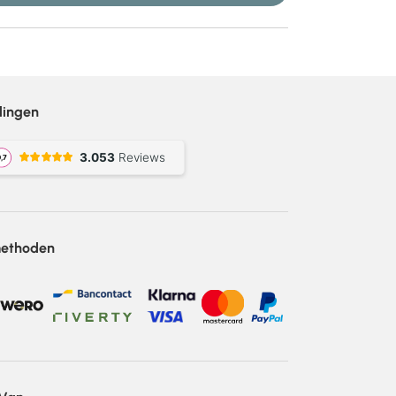
lingen
methoden