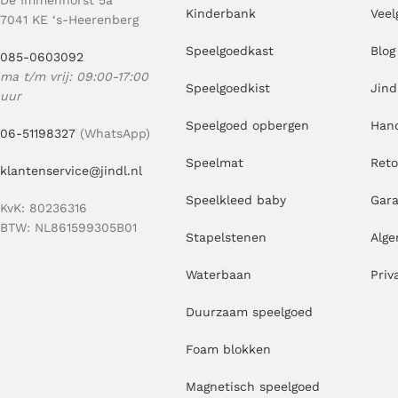
De Immenhorst 5a
Kinderbank
Veel
7041 KE ‘s-Heerenberg
Speelgoedkast
Blog
085-0603092
ma t/m vrij: 09:00-17:00
Speelgoedkist
Jind
uur
Speelgoed opbergen
Hand
06-51198327
(WhatsApp)
Speelmat
Ret
klantenservice@jindl.nl
Speelkleed baby
Gara
KvK: 80236316
BTW: NL861599305B01
Stapelstenen
Alg
Waterbaan
Priv
Duurzaam speelgoed
Foam blokken
Magnetisch speelgoed