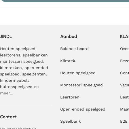
JINDL
Aanbod
KLA
Houten speelgoed
,
Balance board
Over
leertorens
,
speelbanken
Klimrek
Bezo
montessori speelgoed
,
klimrekken
,
open ended
Houten speelgoed
Con
speelgoed
,
speeltenten
,
kindermeubels
,
Montessori speelgoed
Vaca
buitenspeelgoed
en
meer…
Leertoren
Best
Open ended speelgoed
Maa
Contact
Speelbank
B2B