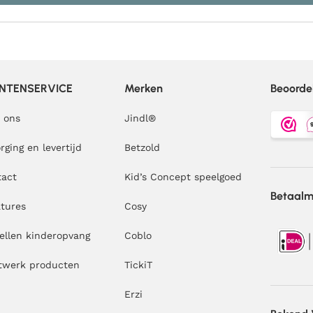
NTENSERVICE
Merken
Beoorde
 ons
Jindl
®
rging en levertijd
Betzold
tact
Kid’s Concept speelgoed
Betaal
tures
Cosy
ellen kinderopvang
Coblo
twerk producten
TickiT
Erzi