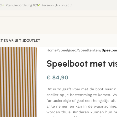
0!
✓
Klantbeoordeling 9,7!
✓
Persoonlijk contact!
T EN VRIJE TIJD
OUTLET
Home
/
Speelgoed
/
Speeltenten
/
Speelboo
Speelboot met vis
€
84,90
Dit is zo gaaf! Roei met de boot naar
sneller op je bestemming te komen. Vo
fantasiereisje of gooi een hengeltje ui
af te nemen en kan in de wasmachine. 
worden thuis. Kinderen kunnen hun he