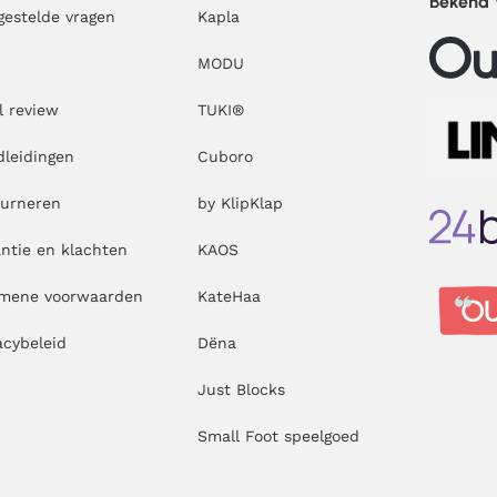
Bekend
gestelde vragen
Kapla
MODU
l review
TUKI®
leidingen
Cuboro
ourneren
by KlipKlap
ntie en klachten
KAOS
emene voorwaarden
KateHaa
acybeleid
Dëna
Just Blocks
Small Foot speelgoed