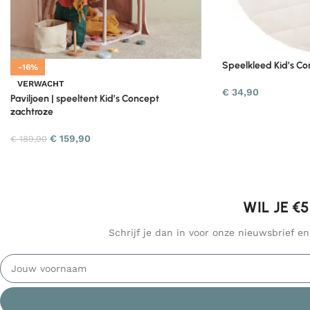
Speelkleed Kid’s Co
-16%
VERWACHT
€
34,90
Paviljoen | speeltent Kid’s Concept
zachtroze
€
159,90
€
189,90
WIL JE €
Schrijf je dan in voor onze nieuwsbrief e