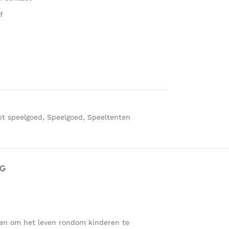
f
pt speelgoed
,
Speelgoed
,
Speeltenten
AG
aken om het leven rondom kinderen te