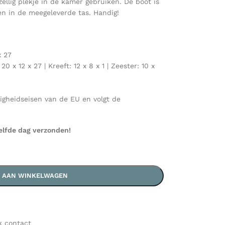
ellig plekje in de kamer gebruiken. De boot is
n in de meegeleverde tas. Handig!
x 27
 x 12 x 27 | Kreeft: 12 x 8 x 1 | Zeester: 10 x
ligheidseisen van de EU en volgt de
elfde dag verzonden!
 AAN WINKELWAGEN
k contact