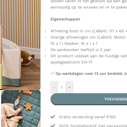
landen varen of het gewoon als een gez
eenvoudig op te vouwen en in te pakke
Eigenschappen
Afmeting boot in cm (LxBxH): 117 x 60 
Overige afmetingen cm (LxBxH): Motor: 20
10 x 1 | Masker: 10 x 1 x 1
De aanbevolen leeftijd is 2 jaar
Dit product voldoet aan de huidige vei
speelgoednorm EN-71
Op werkdagen voor 13 uur besteld, z
-
+
TOEVOEGEN
Gratis verzending vanaf €100
100% familiebedrijf met persoonlij