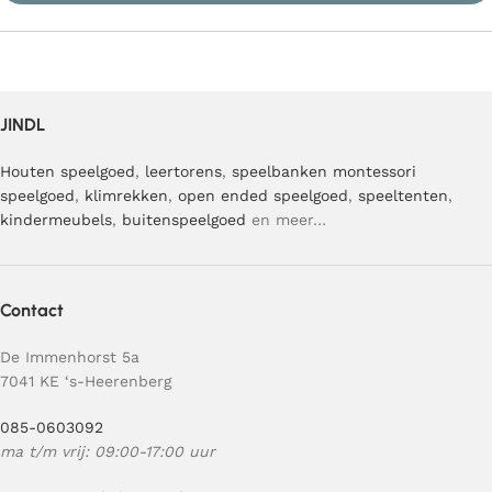
JINDL
Houten speelgoed
,
leertorens
,
speelbanken
montessori
speelgoed
,
klimrekken
,
open ended speelgoed
,
speeltenten
,
kindermeubels
,
buitenspeelgoed
en meer…
Contact
De Immenhorst 5a
7041 KE ‘s-Heerenberg
085-0603092
ma t/m vrij: 09:00-17:00 uur