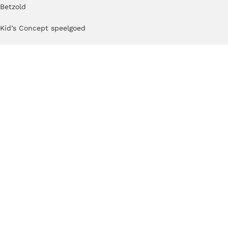
Betzold
Kid’s Concept speelgoed
Cosy
Coblo
TickiT
Erzi
Kapla
MODU
TUKI®
Cuboro
by KlipKlap