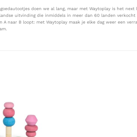
goedautootjes doen we al lang, maar met Waytoplay is het next 
andse uitvinding die inmiddels in meer dan 60 landen verkocht w
van A naar B loopt: met Waytoplay maak je elke dag weer een ve
aam.