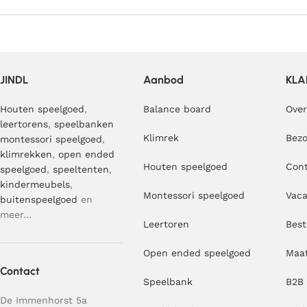
JINDL
Aanbod
KLA
Houten speelgoed
,
Balance board
Over
leertorens
,
speelbanken
Klimrek
Bezo
montessori speelgoed
,
klimrekken
,
open ended
Houten speelgoed
Con
speelgoed
,
speeltenten
,
kindermeubels
,
Montessori speelgoed
Vaca
buitenspeelgoed
en
meer…
Leertoren
Best
Open ended speelgoed
Maa
Contact
Speelbank
B2B
De Immenhorst 5a