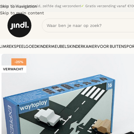
Skip to navigation
Voor 13.00 uur besteld, zelfde dag verzonden!
✓
Gratis verzending vanaf €10
Skip to main content
LIMREK
SPEELGOED
KINDERMEUBELS
KINDERKAMER
VOOR BUITEN
SPOR
-25%
VERWACHT