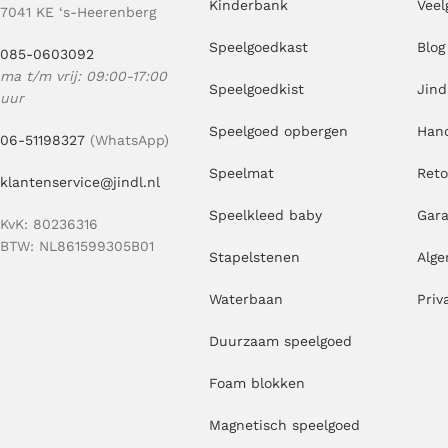
Kinderbank
Veel
7041 KE ‘s-Heerenberg
Speelgoedkast
Blog
085-0603092
ma t/m vrij: 09:00-17:00
Speelgoedkist
Jind
uur
Speelgoed opbergen
Hand
06-51198327
(WhatsApp)
Speelmat
Ret
klantenservice@jindl.nl
Speelkleed baby
Gara
KvK: 80236316
BTW: NL861599305B01
Stapelstenen
Alg
Waterbaan
Priv
Duurzaam speelgoed
Foam blokken
Magnetisch speelgoed