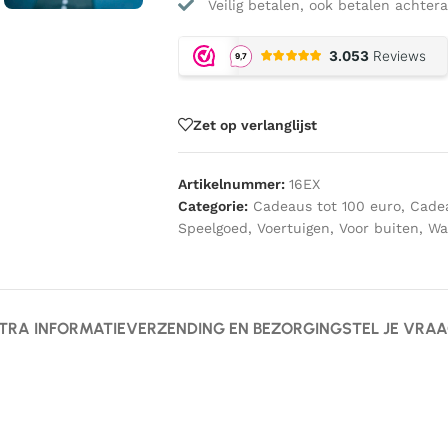
Veilig betalen, ook betalen achtera
Zet op verlanglijst
Artikelnummer:
16EX
Categorie:
Cadeaus tot 100 euro
,
Cadea
Speelgoed
,
Voertuigen
,
Voor buiten
,
Wa
TRA INFORMATIE
VERZENDING EN BEZORGING
STEL JE VRA