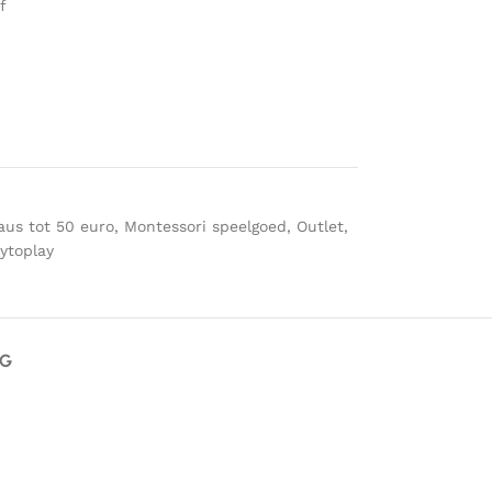
f
us tot 50 euro
,
Montessori speelgoed
,
Outlet
,
ytoplay
AG