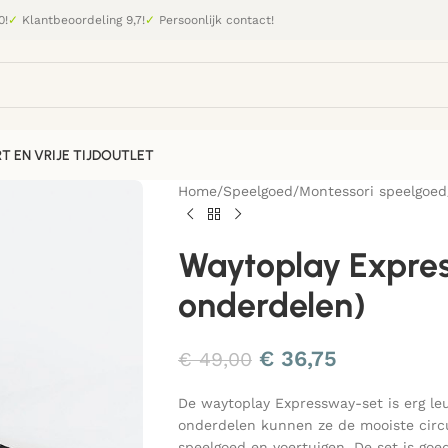
0!
✓
Klantbeoordeling 9,7!
✓
Persoonlijk contact!
T EN VRIJE TIJD
OUTLET
Home
/
Speelgoed
/
Montessori speelgoed
Waytoplay Expre
onderdelen)
€
36,75
€
49,00
De waytoplay Expressway-set is erg leu
onderdelen kunnen ze de mooiste circu
speelgoed en voertuigen. De set is goe