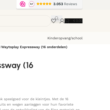
€
0,00
Kinderopvang/school
/
Waytoplay Expressway (16 onderdelen)
ssway (16
k speelgoed voor de kleintjes. Met de 16
its en wegen aanleggen voor hun favoriete
d voor de ontwikkeling van de fijne motoriek en