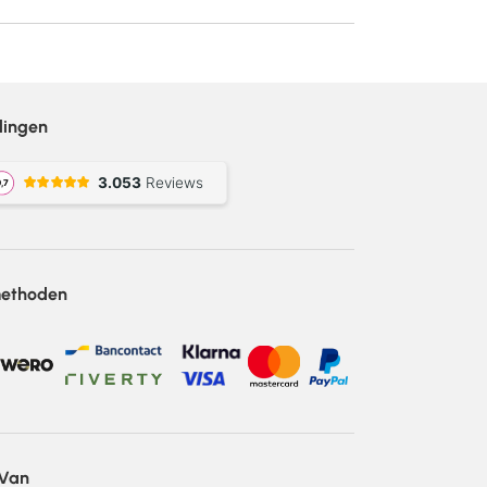
lingen
methoden
 Van