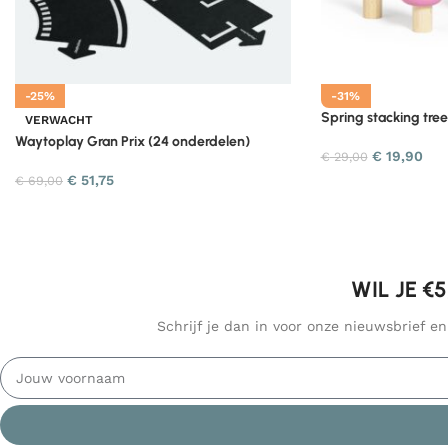
-25%
-31%
Spring stacking tre
VERWACHT
Waytoplay Gran Prix (24 onderdelen)
€
19,90
€
29,00
€
51,75
€
69,00
WIL JE €
Schrijf je dan in voor onze nieuwsbrief e