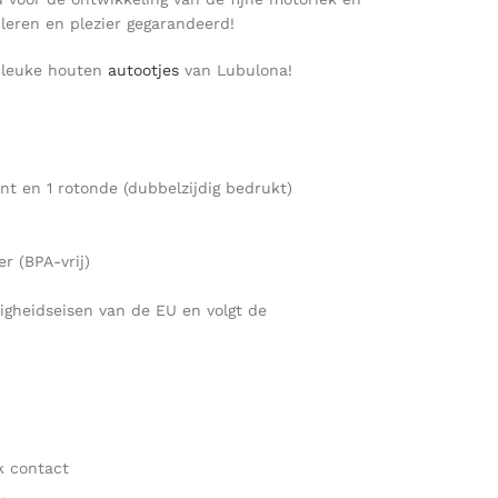
 leren en plezier gegarandeerd!
 leuke houten
autootjes
van Lubulona!
nt en 1 rotonde (dubbelzijdig bedrukt)
r (BPA-vrij)
ligheidseisen van de EU en volgt de
k contact