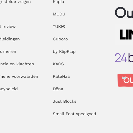
gestelde vragen
Kapla
MODU
l review
TUKI®
leidingen
Cuboro
ourneren
by KlipKlap
ntie en klachten
KAOS
emene voorwaarden
KateHaa
acybeleid
Dëna
Just Blocks
Small Foot speelgoed