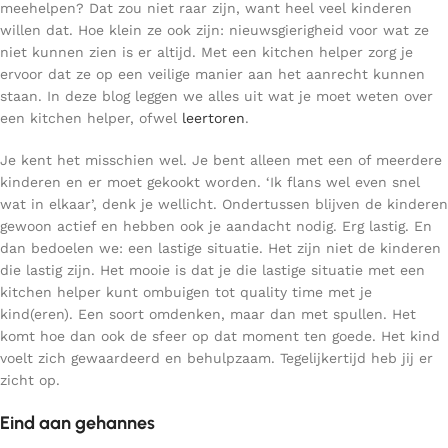
meehelpen? Dat zou niet raar zijn, want heel veel kinderen
willen dat. Hoe klein ze ook zijn: nieuwsgierigheid voor wat ze
niet kunnen zien is er altijd. Met een kitchen helper zorg je
ervoor dat ze op een veilige manier aan het aanrecht kunnen
staan. In deze blog leggen we alles uit wat je moet weten over
een kitchen helper, ofwel
leertoren
.
Je kent het misschien wel. Je bent alleen met een of meerdere
kinderen en er moet gekookt worden. ‘Ik flans wel even snel
wat in elkaar’, denk je wellicht. Ondertussen blijven de kinderen
gewoon actief en hebben ook je aandacht nodig. Erg lastig. En
dan bedoelen we: een lastige situatie. Het zijn niet de kinderen
die lastig zijn. Het mooie is dat je die lastige situatie met een
kitchen helper kunt ombuigen tot quality time met je
kind(eren). Een soort omdenken, maar dan met spullen. Het
komt hoe dan ook de sfeer op dat moment ten goede. Het kind
voelt zich gewaardeerd en behulpzaam. Tegelijkertijd heb jij er
zicht op.
Eind aan gehannes