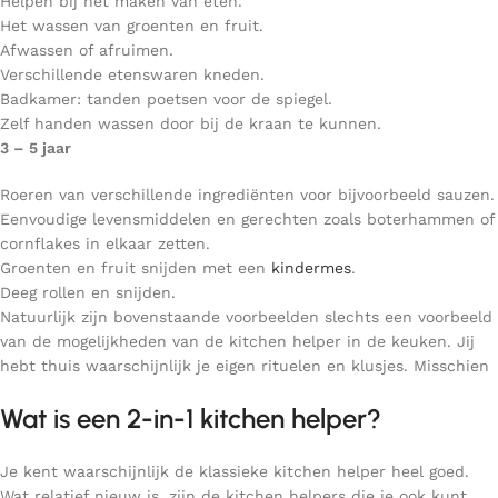
Helpen bij het maken van eten.
Het wassen van groenten en fruit.
Afwassen of afruimen.
Verschillende etenswaren kneden.
Badkamer: tanden poetsen voor de spiegel.
Zelf handen wassen door bij de kraan te kunnen.
3 – 5 jaar
Roeren van verschillende ingrediënten voor bijvoorbeeld sauzen.
Eenvoudige levensmiddelen en gerechten zoals boterhammen of
cornflakes in elkaar zetten.
Groenten en fruit snijden met een
kindermes
.
Deeg rollen en snijden.
Natuurlijk zijn bovenstaande voorbeelden slechts een voorbeeld
van de mogelijkheden van de kitchen helper in de keuken. Jij
hebt thuis waarschijnlijk je eigen rituelen en klusjes. Misschien
Wat is een 2-in-1 kitchen helper?
Je kent waarschijnlijk de klassieke kitchen helper heel goed.
Wat relatief nieuw is, zijn de kitchen helpers die je ook kunt