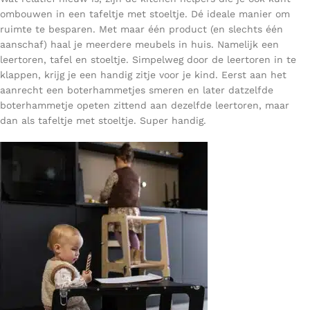
ombouwen in een tafeltje met stoeltje. Dé ideale manier om
ruimte te besparen. Met maar één product (en slechts één
aanschaf) haal je meerdere meubels in huis. Namelijk een
leertoren, tafel en stoeltje. Simpelweg door de leertoren in te
klappen, krijg je een handig zitje voor je kind. Eerst aan het
aanrecht een boterhammetjes smeren en later datzelfde
boterhammetje opeten zittend aan dezelfde leertoren, maar
dan als tafeltje met stoeltje. Super handig.