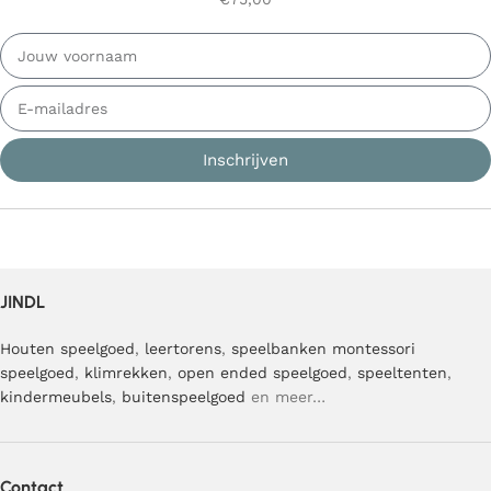
Inschrijven
JINDL
Houten speelgoed
,
leertorens
,
speelbanken
montessori
speelgoed
,
klimrekken
,
open ended speelgoed
,
speeltenten
,
kindermeubels
,
buitenspeelgoed
en meer…
Contact