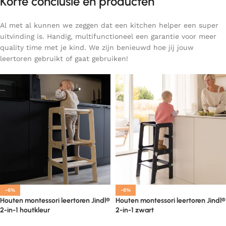
Korte conclusie en producten
Al met al kunnen we zeggen dat een kitchen helper een super
uitvinding is. Handig, multifunctioneel een garantie voor meer
quality time met je kind. We zijn benieuwd hoe jij jouw
leertoren gebruikt of gaat gebruiken!
-6%
-6%
Houten montessori leertoren Jindl®
Houten montessori leertoren Jindl®
2-in-1 houtkleur
2-in-1 zwart