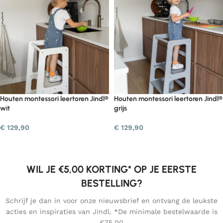
Houten montessori leertoren Jindl®
Houten montessori leertoren Jindl®
wit
grijs
€
129,90
€
129,90
WIL JE €5,00 KORTING* OP JE EERSTE
BESTELLING?
Schrijf je dan in voor onze nieuwsbrief en ontvang de leukste
acties en inspiraties van Jindl. *De minimale bestelwaarde is
€75,00