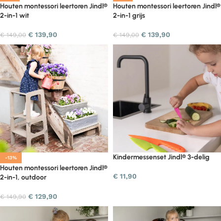
Houten montessori leertoren Jindl®
Houten montessori leertoren Jindl®
2-in-1 wit
2-in-1 grijs
€
139,90
€
139,90
€
149,00
€
149,00
Kindermessenset Jindl® 3-delig
-13%
Houten montessori leertoren Jindl®
€
11,90
2-in-1, outdoor
€
129,90
€
149,90