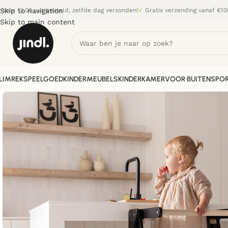
Skip to navigation
Voor 13.00 uur besteld, zelfde dag verzonden!
✓
Gratis verzending vanaf €10
Skip to main content
LIMREK
SPEELGOED
KINDERMEUBELS
KINDERKAMER
VOOR BUITEN
SPOR