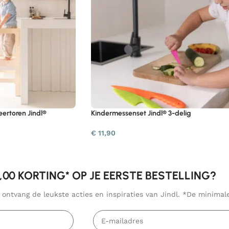
eertoren Jindl®
Kindermessenset Jindl® 3-delig
€
11,90
5,00 KORTING* OP JE EERSTE BESTELLING?
n ontvang de leukste acties en inspiraties van Jindl. *De minima