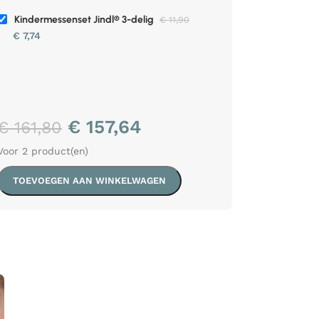
Kindermessenset Jindl® 3-delig
€
11,90
€
7,74
€
157,64
€
161,80
Voor 2 product(en)
TOEVOEGEN AAN WINKELWAGEN