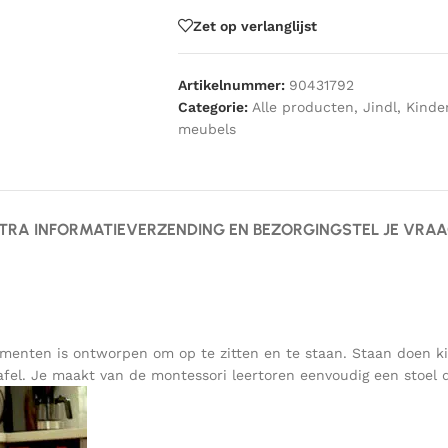
Zet op verlanglijst
Artikelnummer:
90431792
Categorie:
Alle producten
,
Jindl
,
Kinde
meubels
TRA INFORMATIE
VERZENDING EN BEZORGING
STEL JE VRA
ementen is ontworpen om op te zitten en te staan. Staan doen k
fel. Je maakt van de montessori leertoren eenvoudig een stoel d