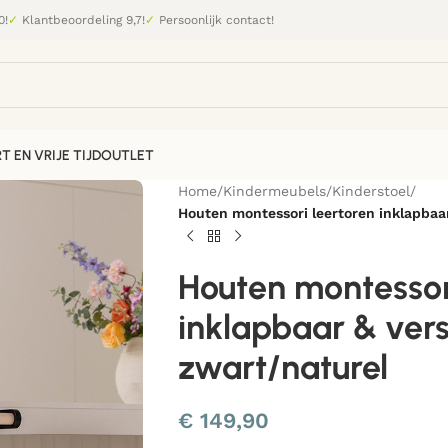
0!
✓
Klantbeoordeling 9,7!
✓
Persoonlijk contact!
T EN VRIJE TIJD
OUTLET
Home
/
Kindermeubels
/
Kinderstoel
/
Houten montessori leertoren inklapbaar
Houten montessor
inklapbaar & vers
zwart/naturel
€
149,90