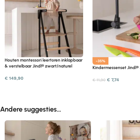
Houten montessori leertoren inklapbaar
-35%
& verstelbaar Jindl® zwart/naturel
Kindermessenset Jindl® 
€
149,90
€
7,74
€
11,90
Andere suggesties…