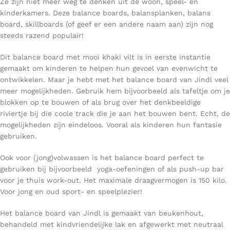
Ze zijn niet meer weg te denken uit de woon, speel- en
kinderkamers. Deze balance boards, balansplanken, balans
board, skillboards (of geef er een andere naam aan) zijn nog
steeds razend populair!
Dit balance board met mooi khaki vilt is in eerste instantie
gemaakt om kinderen te helpen hun gevoel van evenwicht te
ontwikkelen. Maar je hebt met het balance board van Jindl veel
meer mogelijkheden. Gebruik hem bijvoorbeeld als tafeltje om je
blokken op te bouwen of als brug over het denkbeeldige
riviertje bij die coole track die je aan het bouwen bent. Echt, de
mogelijkheden zijn eindeloos. Vooral als kinderen hun fantasie
gebruiken.
Ook voor (jong)volwassen is het balance board perfect te
gebruiken bij bijvoorbeeld yoga-oefeningen of als push-up bar
voor je thuis work-out. Het maximale draagvermogen is 150 kilo.
Voor jong en oud sport- en speelplezier!
Het balance board van Jindl is gemaakt van beukenhout,
behandeld met kindvriendelijke lak en afgewerkt met neutraal