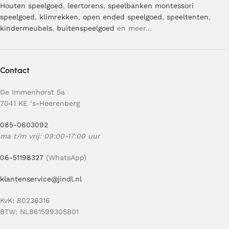
Houten speelgoed
,
leertorens
,
speelbanken
montessori
speelgoed
,
klimrekken
,
open ended speelgoed
,
speeltenten
,
kindermeubels
,
buitenspeelgoed
en meer…
Contact
De Immenhorst 5a
7041 KE ‘s-Heerenberg
085-0603092
ma t/m vrij: 09:00-17:00 uur
06-51198327
(WhatsApp)
klantenservice@jindl.nl
KvK: 80236316
BTW: NL861599305B01