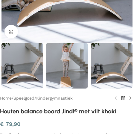
Klik om te vergroten
Home
/
Speelgoed
/
Kindergymnastiek
Houten balance board Jindl® met vilt khaki
€
79,90