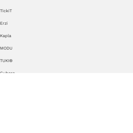
TickiT
Erzi
Kapla
MODU
TUKI®
Cuboro
by KlipKlap
KAOS
KateHaa
Dëna