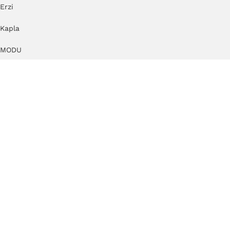
Erzi
Kapla
MODU
TUKI®
Cuboro
by KlipKlap
KAOS
KateHaa
Dëna
Just Blocks
Small Foot speelgoed