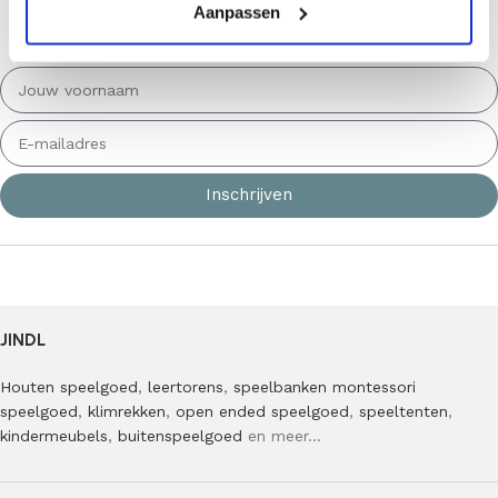
acties en inspiraties van Jindl. *De minimale bestelwaarde is
Aanpassen
€75,00
Inschrijven
JINDL
Houten speelgoed
,
leertorens
,
speelbanken
montessori
speelgoed
,
klimrekken
,
open ended speelgoed
,
speeltenten
,
kindermeubels
,
buitenspeelgoed
en meer…