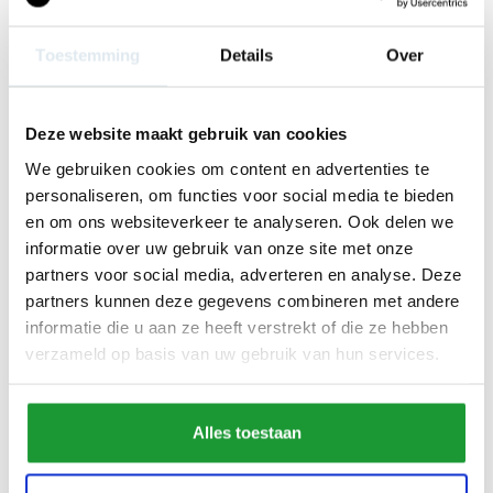
Toestemming
Details
Over
Deze website maakt gebruik van cookies
We gebruiken cookies om content en advertenties te
personaliseren, om functies voor social media te bieden
en om ons websiteverkeer te analyseren. Ook delen we
informatie over uw gebruik van onze site met onze
partners voor social media, adverteren en analyse. Deze
partners kunnen deze gegevens combineren met andere
informatie die u aan ze heeft verstrekt of die ze hebben
verzameld op basis van uw gebruik van hun services.
WIL JE €5,00 KORTING* OP JE EERSTE
Alles toestaan
BESTELLING?
Schrijf je dan in voor onze nieuwsbrief en ontvang de leukste