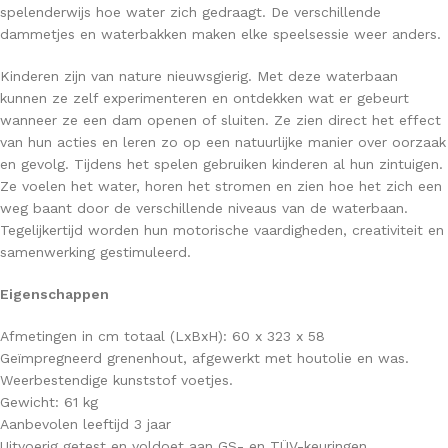
spelenderwijs hoe water zich gedraagt. De verschillende
dammetjes en waterbakken maken elke speelsessie weer anders.
Kinderen zijn van nature nieuwsgierig. Met deze waterbaan
kunnen ze zelf experimenteren en ontdekken wat er gebeurt
wanneer ze een dam openen of sluiten. Ze zien direct het effect
van hun acties en leren zo op een natuurlijke manier over oorzaak
en gevolg. Tijdens het spelen gebruiken kinderen al hun zintuigen.
Ze voelen het water, horen het stromen en zien hoe het zich een
weg baant door de verschillende niveaus van de waterbaan.
Tegelijkertijd worden hun motorische vaardigheden, creativiteit en
samenwerking gestimuleerd.
Eigenschappen
Afmetingen in cm totaal (LxBxH): 60 x 323 x 58
Geïmpregneerd grenenhout, afgewerkt met houtolie en was.
Weerbestendige kunststof voetjes.
Gewicht: 61 kg
Aanbevolen leeftijd 3 jaar
Uitvoerig getest en voldoet aan GS- en TÜV-keuringen