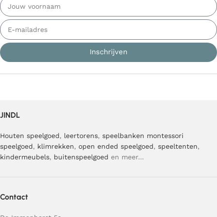
Inschrijven
JINDL
Houten speelgoed
,
leertorens
,
speelbanken
montessori
speelgoed
,
klimrekken
,
open ended speelgoed
,
speeltenten
,
kindermeubels
,
buitenspeelgoed
en meer…
Contact