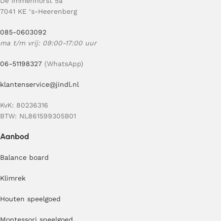
De Immenhorst 5a
7041 KE ‘s-Heerenberg
085-0603092
ma t/m vrij: 09:00-17:00 uur
06-51198327
(WhatsApp)
klantenservice@jindl.nl
KvK: 80236316
BTW: NL861599305B01
Aanbod
Balance board
Klimrek
Houten speelgoed
Montessori speelgoed