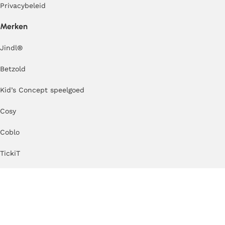
Privacybeleid
Merken
Jindl
®
Betzold
Kid’s Concept speelgoed
Cosy
Coblo
TickiT
Erzi
Kapla
MODU