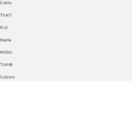
Coblo
TickiT
Erzi
Kapla
MODU
TUKI®
Cuboro
by KlipKlap
KAOS
KateHaa
Dëna