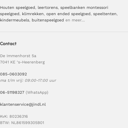
Houten speelgoed
,
leertorens
,
speelbanken
montessori
speelgoed
,
klimrekken
,
open ended speelgoed
,
speeltenten
,
kindermeubels
,
buitenspeelgoed
en meer…
Contact
De Immenhorst 5a
7041 KE ‘s-Heerenberg
085-0603092
ma t/m vrij: 09:00-17:00 uur
06-51198327
(WhatsApp)
klantenservice@jindl.nl
KvK: 80236316
BTW: NL861599305B01