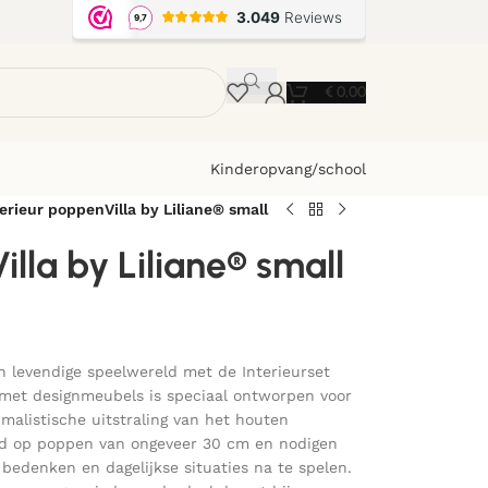
€
0,00
Kinderopvang/school
terieur poppenVilla by Liliane® small
illa by Liliane® small
 levendige speelwereld met de Interieurset
 met designmeubels is speciaal ontworpen voor
imalistische uitstraling van het houten
md op poppen van ongeveer 30 cm en nodigen
bedenken en dagelijkse situaties na te spelen.