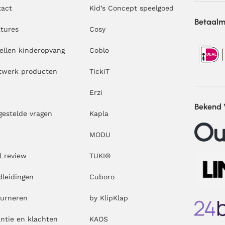
tact
Kid’s Concept speelgoed
Betaal
tures
Cosy
ellen kinderopvang
Coblo
twerk producten
TickiT
Erzi
Bekend
gestelde vragen
Kapla
MODU
l review
TUKI®
leidingen
Cuboro
ourneren
by KlipKlap
ntie en klachten
KAOS