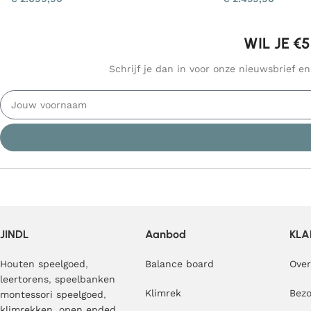
WIL JE €
Schrijf je dan in voor onze nieuwsbrief e
JINDL
Aanbod
KLA
Houten speelgoed
,
Balance board
Over
leertorens
,
speelbanken
Klimrek
Bezo
montessori speelgoed
,
klimrekken
,
open ended