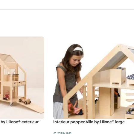
by Liliane® exterieur
Interieur poppenVilla by Liliane® large
€
749,90