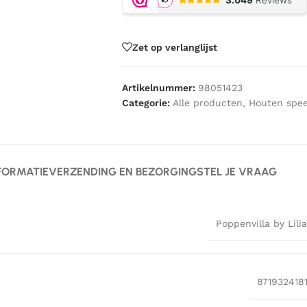
Zet op verlanglijst
Artikelnummer:
98051423
Categorie:
Alle producten
,
Houten spee
FORMATIE
VERZENDING EN BEZORGING
STEL JE VRAAG
Poppenvilla by Lili
871932418