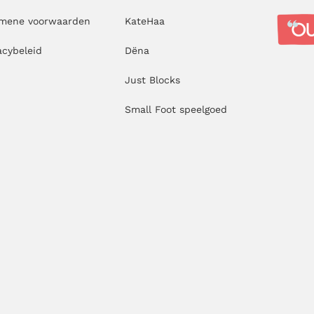
emene voorwaarden
KateHaa
acybeleid
Dëna
Just Blocks
Small Foot speelgoed