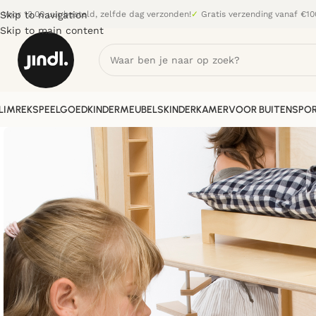
Skip to navigation
Voor 13.00 uur besteld, zelfde dag verzonden!
✓
Gratis verzending vanaf €10
Skip to main content
LIMREK
SPEELGOED
KINDERMEUBELS
KINDERKAMER
VOOR BUITEN
SPOR