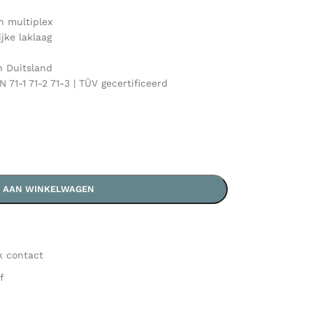
n multiplex
jke laklaag
 Duitsland
71-1 71-2 71-3 | TÜV gecertificeerd
 AAN WINKELWAGEN
k contact
f