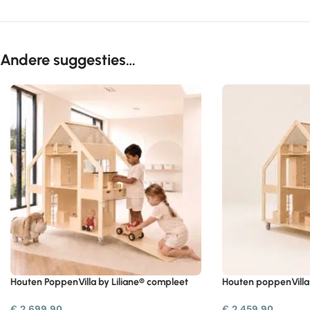
Andere suggesties…
Houten PoppenVilla by Liliane® compleet
Houten poppenVilla 
€
2.699,90
€
2.459,90