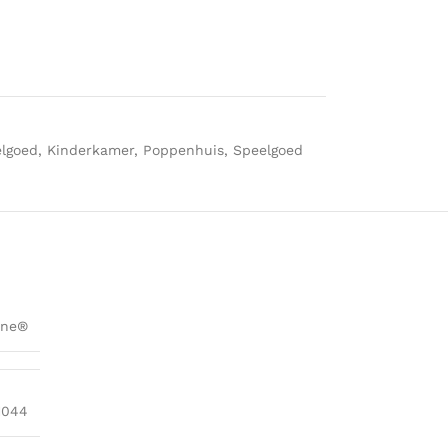
lgoed
,
Kinderkamer
,
Poppenhuis
,
Speelgoed
ane®
1044