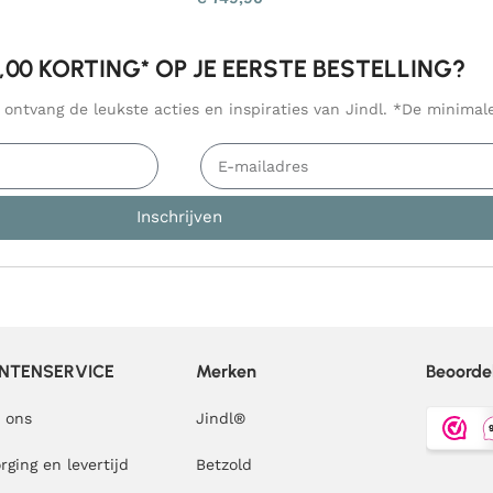
5,00 KORTING* OP JE EERSTE BESTELLING?
n ontvang de leukste acties en inspiraties van Jindl. *De minima
Inschrijven
NTENSERVICE
Merken
Beoorde
 ons
Jindl
®
rging en levertijd
Betzold