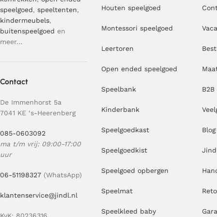
Houten speelgoed
Con
speelgoed
,
speeltenten
,
kindermeubels
,
Montessori speelgoed
Vaca
buitenspeelgoed
en
meer…
Leertoren
Best
Open ended speelgoed
Maa
Contact
Speelbank
B2B
De Immenhorst 5a
Kinderbank
Veel
7041 KE ‘s-Heerenberg
Speelgoedkast
Blog
085-0603092
ma t/m vrij: 09:00-17:00
Speelgoedkist
Jind
uur
Speelgoed opbergen
Hand
06-51198327
(WhatsApp)
Speelmat
Ret
klantenservice@jindl.nl
Speelkleed baby
Gara
KvK: 80236316