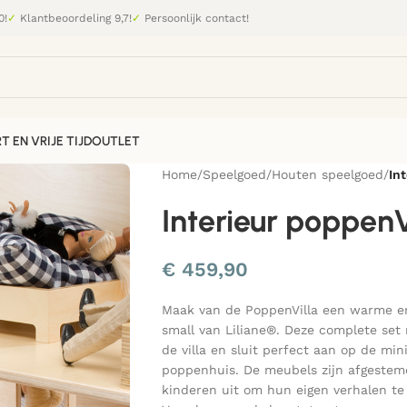
0!
✓
Klantbeoordeling 9,7!
✓
Persoonlijk contact!
T EN VRIJE TIJD
OUTLET
Home
/
Speelgoed
/
Houten speelgoed
/
In
Interieur poppenV
€
459,90
Maak van de PoppenVilla een warme en
small van Liliane®. Deze complete set
de villa en sluit perfect aan op de min
poppenhuis. De meubels zijn afgeste
kinderen uit om hun eigen verhalen te 