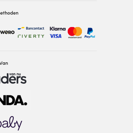
methoden
 Van