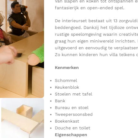
Van slapen en koken tot ontspannen en
fantasierijk en open-ended spel.
De interieurset bestaat uit 13 zorgvul
beddengoed. Dankzij het tijdloze ontw
rustige speelomgeving waarin creativite
graag hun eigen miniwereld inrichten. 
uitgevoerd en eenvoudig te verplaatsen
Zo kunnen kinderen hun villa telkens
Kenmerken
Schommel
Keukenblok
Stoelen met tafel
Bank
Bureau en stoel
Tweepersoonsbed
Boekenkast
Douche en toilet
Eigenschappen