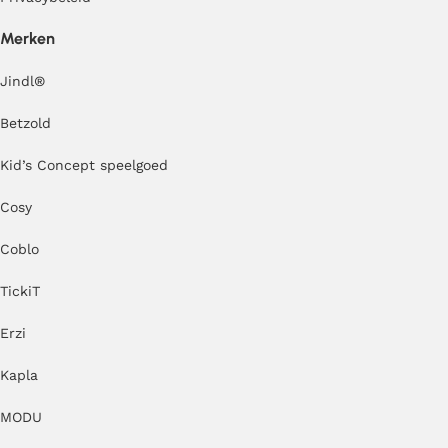
Merken
Jindl
®
Betzold
Kid’s Concept speelgoed
Cosy
Coblo
TickiT
Erzi
Kapla
MODU