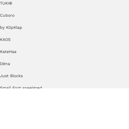
TUKI®
Cuboro
by KlipKlap
KAOS
KateHaa
Dëna
Just Blocks
Small Foot speelgoed
Beoordelingen