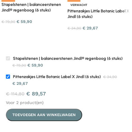
Stapelstenen | balanceerstenen
VERWACHT
Jindl® regenboog (6 stuks)
Pittenzakjes Little Botanic Label X
Jindl (6 stuks)
€
59,90
€
79,90
€
29,67
€
34,90
Stapelstenen | balanceerstenen Jindl® regenboog (6 stuks)
€
59,90
€
79,90
Pittenzakjes Little Botanic Label X Jindl (6 stuks)
€
34,90
€
29,67
€
89,57
€
114,80
Voor 2 product(en)
TOEVOEGEN AAN WINKELWAGEN