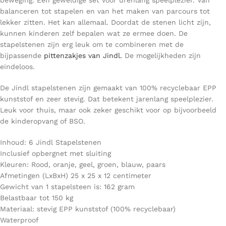
beweging. Een geweldige set voor urenlang speelplezier. Van
balanceren tot stapelen en van het maken van parcours tot
lekker zitten. Het kan allemaal. Doordat de stenen licht zijn,
kunnen kinderen zelf bepalen wat ze ermee doen. De
stapelstenen zijn erg leuk om te combineren met de
bijpassende
pittenzakjes van Jindl.
De mogelijkheden zijn
eindeloos.
De Jindl stapelstenen zijn gemaakt van 100% recyclebaar EPP
kunststof en zeer stevig. Dat betekent jarenlang speelplezier.
Leuk voor thuis, maar ook zeker geschikt voor op bijvoorbeeld
de kinderopvang of BSO.
Inhoud: 6 Jindl Stapelstenen
Inclusief opbergnet met sluiting
Kleuren: Rood, oranje, geel, groen, blauw, paars
Afmetingen (LxBxH) 25 x 25 x 12 centimeter
Gewicht van 1 stapelsteen is: 162 gram
Belastbaar tot 150 kg
Materiaal: stevig EPP kunststof (100% recyclebaar)
Waterproof