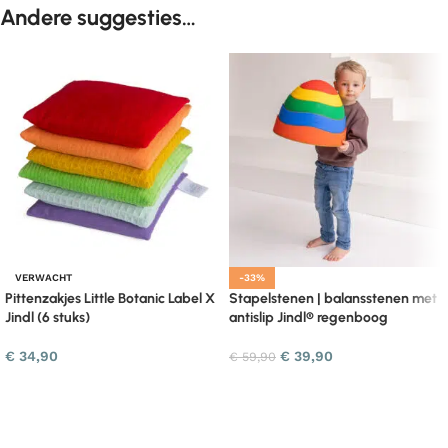
Andere suggesties…
VERWACHT
-33%
Pittenzakjes Little Botanic Label X
Stapelstenen | balansstenen met
Jindl (6 stuks)
antislip Jindl® regenboog
€
34,90
€
39,90
€
59,90